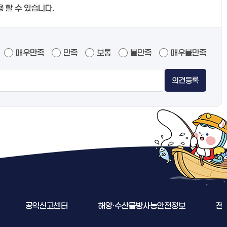
용 할 수 있습니다.
매우만족
만족
보통
불만족
매우불만족
의견등록
공익신고센터
해양·수산물방사능안전정보
전세사