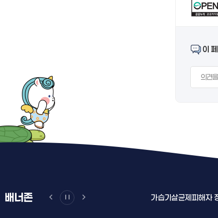
이 
배너존
포털
부산광역시인터넷방송
가습기살균제피해자 정부