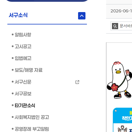
2026-06-1
서구소식
알림사항
고시공고
입법예고
보도/해명 자료
서구신문
서구공보
타기관소식
사회복지법인 공고
공영장례 부고알림