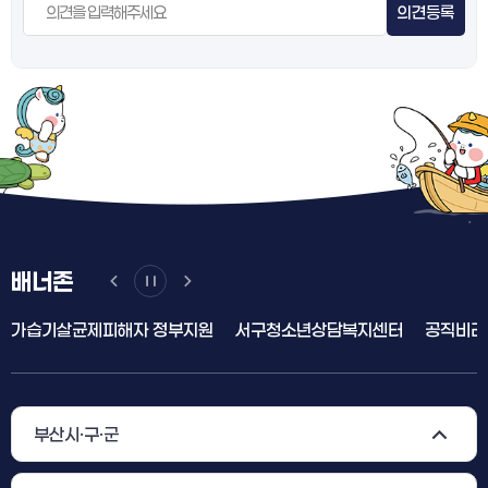
의견등록
배너존
가습기살균제피해자 정부지원
서구청소년상담복지센터
공직비리
부산시·구·군