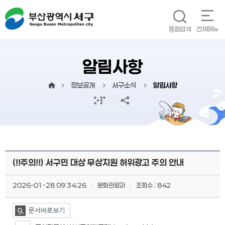
본문 바로가기
메인메뉴 바로가기
통합검색
전체메뉴
알림사항
정보공개
서구소식
알림사항
(!!주의!!) 서구민 대상 무상지원 허위광고 주의 안내
2026-01-28 09:34:26
문화관광과
조회수 : 842