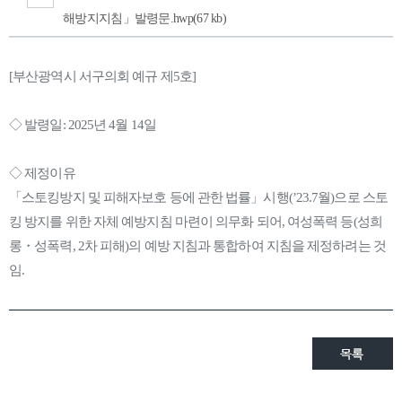
해방지지침」발령문.hwp(67 kb)
[부산광역시 서구의회 예규 제5호]
◇ 발령일: 2025년 4월 14일
◇ 제정이유
「스토킹방지 및 피해자보호 등에 관한 법률」시행(’23.7월)으로 스토
킹 방지를 위한 자체 예방지침 마련이 의무화 되어, 여성폭력 등(성희
롱・성폭력, 2차 피해)의 예방 지침과 통합하여 지침을 제정하려는 것
임.