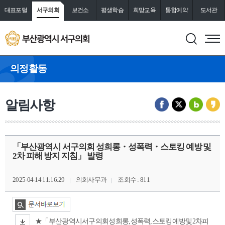
대표포털
서구의회
보건소
평생학습
희망교육
통합예약
도서관
의정활동
알림사항
「부산광역시 서구의회 성희롱・성폭력・스토킹 예방 및
2차 피해 방지 지침」 발령
2025-04-14 11:16:29
의회사무과
조회수 : 811
★「부산광역시서구의회성희롱,성폭력,스토킹예방및2차피