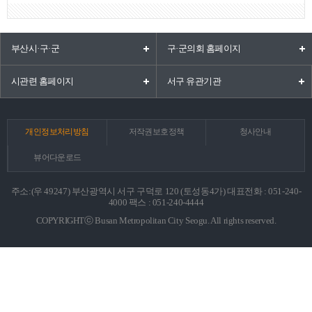
부산시·구·군
구·군의회 홈페이지
시관련 홈페이지
서구 유관기관
개인정보처리방침
저작권보호정책
청사안내
뷰어다운로드
주소:(우 49247) 부산광역시 서구 구덕로 120 (토성동4가) 대표전화 : 051-240-
4000 팩스 : 051-240-4444
COPYRIGHTⓒ Busan Metropolitan City Seogu. All rights reserved.