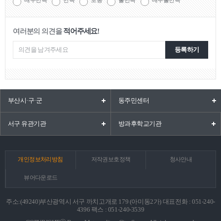
여러분의 의견을
적어주세요!
등록하기
부산시·구·군
동주민센터
서구 유관기관
방과후학교기관
개인정보처리방침
저작권보호정책
청사안내
뷰어다운로드
주소:(49240)부산광역시 서구 까치고개로 179 (아미동2가) 대표전화 : 051-240-
4396 팩스 : 051-240-3539