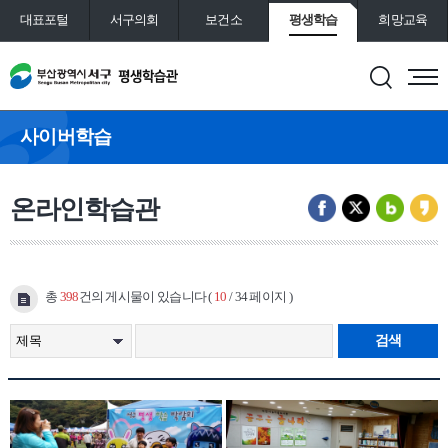
대표포털
서구의회
보건소
평생학습
희망교육
통합예약
도서관
사이버학습
온라인학습관
총
398
건의 게시물이 있습니다 (
10
/ 34 페이지 )
검색