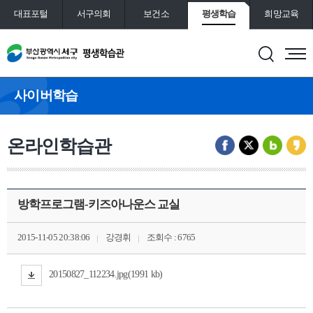
대표포털
서구의회
보건소
평생학습
희망교육
통합예약
도서관
사이버학습
온라인학습관
방학프로그램-키즈아나운스 교실
2015-11-05 20:38:06
강경휘
조회수 : 6765
20150827_112234.jpg(1991 kb)