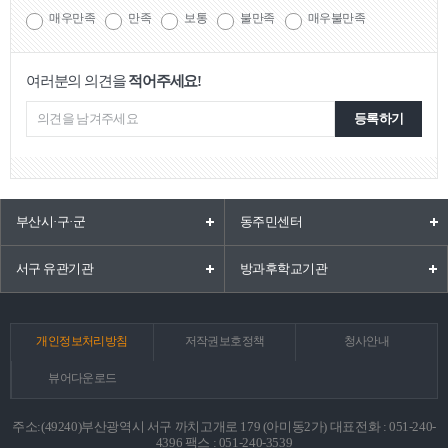
매우만족
만족
보통
불만족
매우불만족
여러분의 의견을
적어주세요!
등록하기
부산시·구·군
동주민센터
서구 유관기관
방과후학교기관
개인정보처리방침
저작권보호정책
청사안내
뷰어다운로드
주소:(49240)부산광역시 서구 까치고개로 179 (아미동2가) 대표전화 : 051-240-
4396 팩스 : 051-240-3539