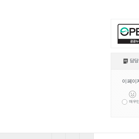
담당
이 페이
매우