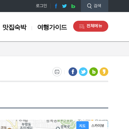
로그인
검색
맛집숙박
여행가이드
전체메뉴
맛집숙박
여행가이드
맛집정보
오디오 관광해설
숙박정보
관광안내도 신청
쇼핑정보
마을해설사 안내
관광기념품
갤러리
장동
충무동
토성동
서구 디지털관광주민증 맛
관광통역안내전화
집
)
부산감옥소
부산부립병원
대정공원
남항방파제
부산여자고등학교(터)