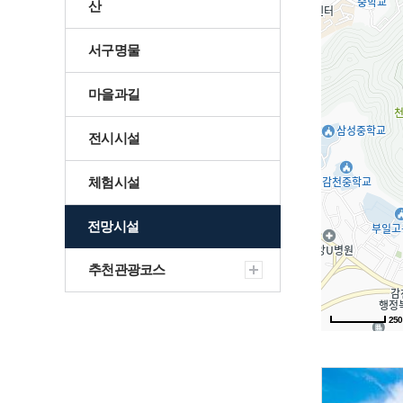
산
충무
서구명물
서구 그때 그곳은
마을과길
어제와 오늘
전시시설
문화예술
국가지정문화유
국보
체험시설
산
전망시설
시지정문화유산
유형
추천관광코스
국가등록문화유
산
25
시등록문화유산