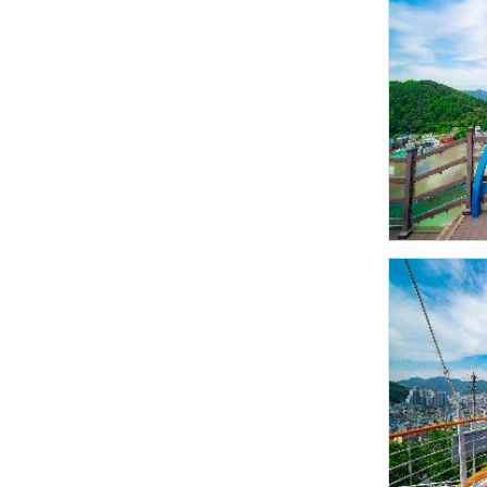
풍속(동제와 당산)
서구 여성·소년소
녀합창단
서구 생활문화센
터
축제행사
일정
축제
행사
관광명소
서구10대명소
관광명소 송도