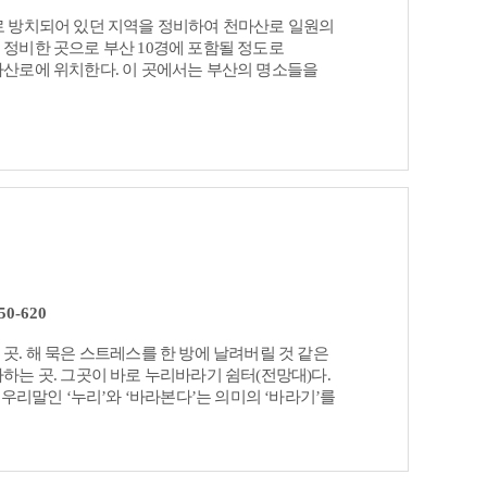
 방치되어 있던 지역을 정비하여 천마산로 일원의
정비한 곳으로 부산 10경에 포함될 정도로
산로에 위치한다. 이 곳에서는 부산의 명소들을
를 걷고 즐기는 분들을 위한 휴게시설을 2018년
조망과 편의를 함께 제공한다.
0-620
. 해 묵은 스트레스를 한 방에 날려버릴 것 같은
는 곳. 그곳이 바로 누리바라기 쉼터(전망대)다.
우리말인 ‘누리’와 ‘바라본다’는 의미의 ‘바라기’를
서 부산의 산과 바다, 하늘을 바라본다는 의미에서
유래를 토대로 형상화한 <말>이 세워져 있고, 쉼터
려있는 모습을 형상화한 조형물 <소리나무>가 자리