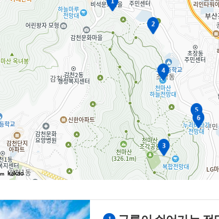
추천관광코스
공이순신영모비
독일적십자병원(터)
뉴질랜드 한국전 참전기념비
영국
보물
사적
국가민속문화재
문화유산
무형문화유산
민속문화유산
문화유산자료
0m