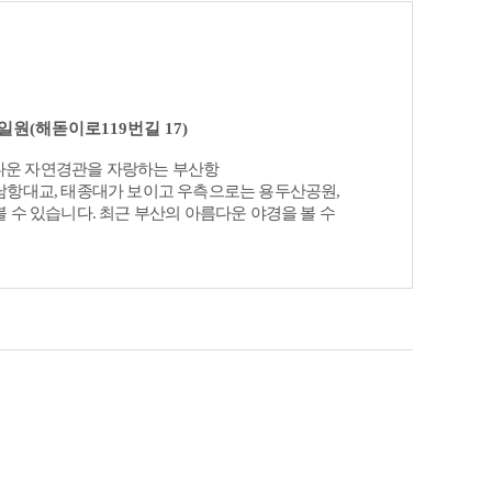
 달려있어 바람이 불 때면 자연이 빚어낸 청아한
송도해안산책로, 천마산조각공원 등 서구 10경을
를 찾아가며 감상할 수 있다.
일원(해돋이로119번길 17)
아름다운 자연경관을 자랑하는 부산항
남항대교, 태종대가 보이고 우측으로는 용두산공원,
 수 있습니다. 최근 부산의 아름다운 야경을 볼 수
광객들이 이곳을 방문하고 있습니다.