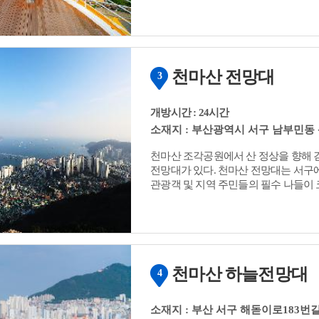
천마산 전망대
3
개방시간 : 24시간
소재지 : 부산광역시 서구 남부민동 산
천마산 조각공원에서 산 정상을 향해 걷
전망대가 있다. 천마산 전망대는 서구
관광객 및 지역 주민들의 필수 나들이 
엄광산, 구봉산, 황령산, 해운대 장산과
남항대교, 송도해수욕장, 장군상, 감천
천마산 하늘전망대
4
코스
1박2일 코스
서구트레킹 코스
서구 인생샷 투어(테마코스)
소재지 : 부산 서구 해돋이로183번길 
정보
부산 미식 가이드