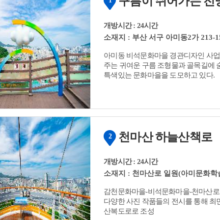
구름이 쉬어가는 전
1
개방시간 : 24시간
소재지 : 부산 서구 아미동2가 213-1
아미동 비석문화마을 경관디자인 사업
주는 귀여운 구름 조형물과 골목길에 
특색있는 문화마을을 도모하고 있다.
천마산 하늘산책로
2
개방시간 : 24시간
소재지 : 천마산로 일원(아미문화학
감천문화마을-비석문화마을-천마산로와
다양한 사진 작품들의 전시를 통해 최
산복도로로 조성