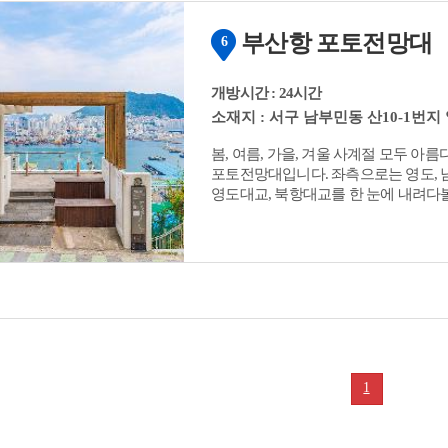
잡고 있다. 나무에는 수십 개의 풍경이
소리가 나그네의 지친 심신을 달랜다. 또한 전망대 우측에 세워진 대형 디자인가벽에는
부산항 포토전망대
6
송도해수욕장을 비롯해 구덕문화공원, 
담고 있어, 마치 숨은 그림을 찾듯 명소
개방시간 : 24시간
소재지 : 서구 남부민동 산10-1번지 
봄, 여름, 가을, 겨울 사계절 모두 
포토전망대입니다. 좌측으로는 영도, 
영도대교, 북항대교를 한 눈에 내려다볼
있는 드라이브 코스로 알려져 많은 관
1