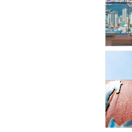
맛집숙박
숙박정보
쇼핑정보
관광기념품
서구 디지털관광
주민증 맛집
여행가이드
오디오 관광해설
관광안내도 신청
마을해설사 안내
갤러리