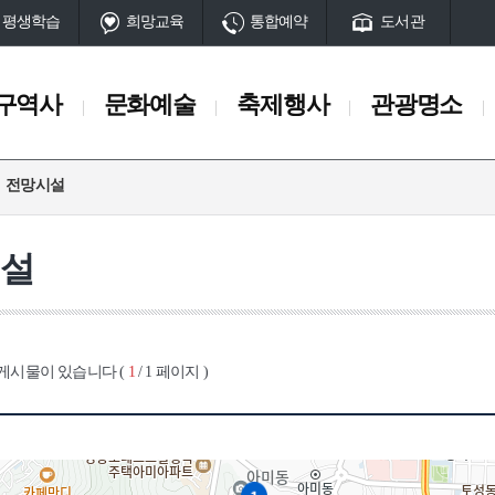
평생학습
희망교육
통합예약
도서관
구역사
문화예술
축제행사
관광명소
전망시설
축제행사
관광명소
일정
서구10대명소
시설
축제
관광명소 송도
행사
공원
산
동과 서대신동
부민동
남부민동
부용동
아미동
암남동
초
서구명물
게시물이 있습니다 (
1
/ 1 페이지 )
단
마을과길
시대
고대시대
중세시대
근현대
전시시설
체험시설
 유적
암남동 패총
초장동 고분
토성터
석성산성
구덕수원지(터
전망시설
공설운동장
임시수도정부청사
부민포
매축지
대신동전차종점(터)