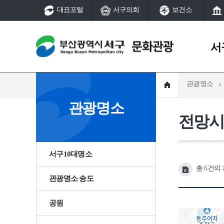
대표포털
서구의회
보건소
서
관광명소
서구역사
문화예술
관광명소
서구연혁
국가지정문화유산
전망
지명유래
시지정문화유산
서구역사
서구연혁
서구역사
국가등록문화유산
역사의 발자취
시등록문화유산
지명유래
동대신
서구10대명소
서구 그때 그곳은
풍속(동제와 당산)
총
6
건의 
어제와 오늘
서구 여성·소년소녀합창
관광명소 송도
서구역사
선사
서구 생활문화센터
공원
역사의 발자취
대신동
부산