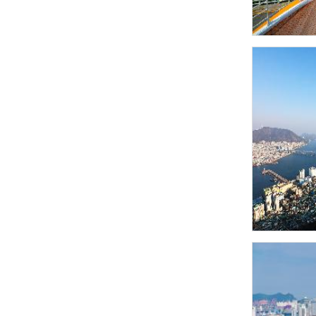
공원
산
서구명물
마을과길
전시시설
체험시설
전망시설
추천관광코스
1일 
맛집정보
맛집