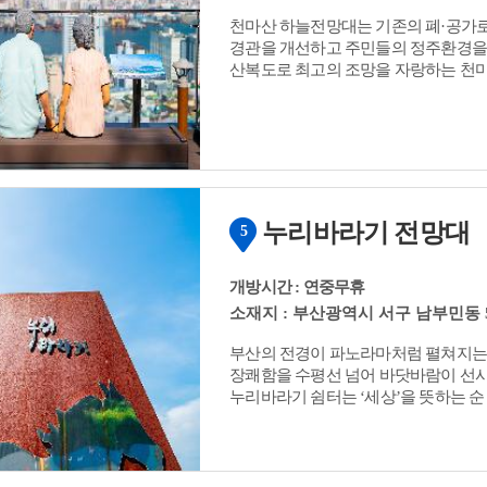
천마산 하늘전망대는 기존의 폐·공가로
경관을 개선하고 주민들의 정주환경을 
산복도로 최고의 조망을 자랑하는 천마
한눈에 내려다 볼 수 있으며, 산복도로
상반기에 운영할 예정으로 관광객에게 
누리바라기 전망대
5
개방시간 : 연중무휴
소재지 : 부산광역시 서구 남부민동 5
부산의 전경이 파노라마처럼 펼쳐지는 곳
장쾌함을 수평선 넘어 바닷바람이 선사하
누리바라기 쉼터는 ‘세상’을 뜻하는 순 
합성한 것으로 여유롭게 휴식을 취하면
붙여진 이름이다. 누리바라기의 풍경은 서정적이다. 입구에 도착하면 하늘에서 내려온
용마(龍馬) 이야기를 간직한 천마산의 
(전망대) 가운데는 구름이 나무에 걸