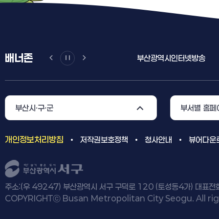
배너존
포털
부산광역시인터넷방송
가습기살균제피해자 정부
부산시·구·군
부서별 홈페
개인정보처리방침
저작권보호정책
청사안내
뷰어다운
주소:(우 49247) 부산광역시 서구 구덕로 120 (토성동4가) 대표전화 
COPYRIGHTⓒ Busan Metropolitan City Seogu. All rig