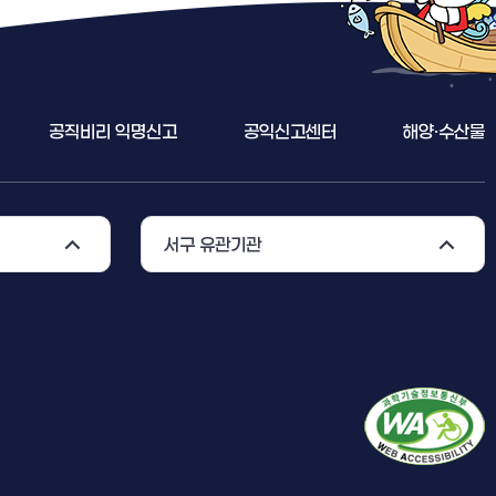
공익신고센터
해양·수산물방사능안전정보
전세사
서구 유관기관