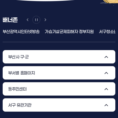
배너존
부산광역시인터넷방송
가습기살균제피해자 정부지원
서구청소년
부산시·구·군
부서별 홈페이지
동주민센터
서구 유관기관