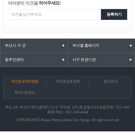
여러분의 의견을
적어주세요!
등록하기
부산시·구·군
부서별 홈페이지
동주민센터
서구 유관기관
개인정보처리방침
저작권보호정책
청사안내
뷰어다운로드
주소:(우 49247) 부산광역시 서구 구덕로 120 (토성동4가) 대표전화 : 051-240-
4000 팩스 : 051-240-4444
COPYRIGHTⓒ Busan Metropolitan City Seogu. All rights reserved.