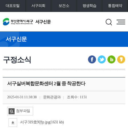
대표포털
서구의회
보건소
평생학습
통합예약
서구신문
구정소식
서구실버복합문화센터 2월 중 착공한다
2025-01-31 11:38:38
문화관광과
조회수 : 1151
첨부파일
서구319호9면p.jpg(1631 kb)