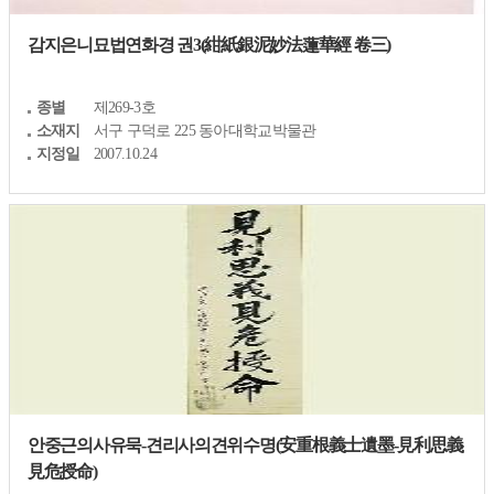
감지은니묘법연화경 권3(紺紙銀泥妙法蓮華經 卷三)
종별
제269-3호
소재지
서구 구덕로 225 동아대학교박물관
지정일
2007.10.24
안중근의사유묵-견리사의견위수명(安重根義士遺墨-見利思義
見危授命)