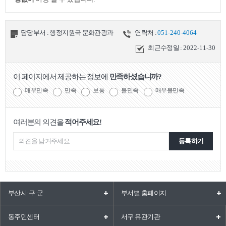
담당부서 : 행정지원국 문화관광과
연락처 :
051-240-4064
최근수정일 :
2022-11-30
이 페이지에서 제공하는 정보에
만족하셨습니까?
매우만족
만족
보통
불만족
매우불만족
여러분의 의견을
적어주세요!
등록하기
부산시·구·군
부서별 홈페이지
동주민센터
서구 유관기관