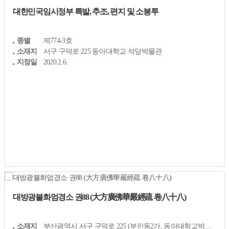
대한민국임시정부 특발, 추조, 편지 및 소봉투
종별
제774-3호
소재지
서구 구덕로 225 동아대학교 석당박물관
지정일
2020.2.6.
대방광불화엄경소 권88 (大方廣佛華嚴經疏 卷八十八)
종별
소재지
부산광역시 서구 구덕로 225 (부민동2가, 동아대학교박물관)