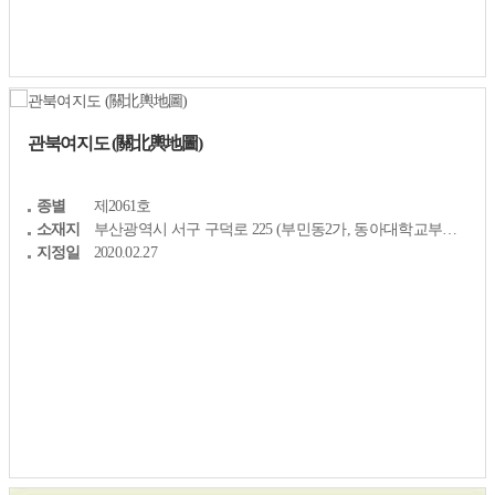
관북여지도 (關北輿地圖)
종별
제2061호
소재지
부산광역시 서구 구덕로 225 (부민동2가, 동아대학교부민캠퍼스)
지정일
2020.02.27