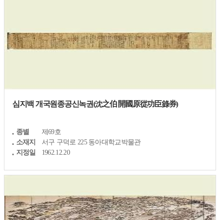
심지백 개국원종공신녹권(沈之伯 開國原從功臣錄券)
종별
제69호
소재지
서구 구덕로 225 동아대학교박물관
지정일
1962.12.20