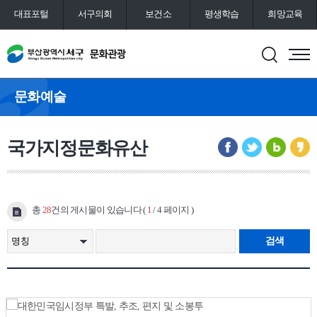
대표포털
서구의회
보건소
평생학습
희망교육
통합예약
도서관
문화예술
국가지정문화유산
총
28
건의 게시물이 있습니다 (
1
/ 4 페이지 )
검색