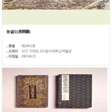
동궐도(東闕圖)
종별
제249-2호
소재지
서구 구덕로 225 동아대학교박물관
지정일
1995.06.23