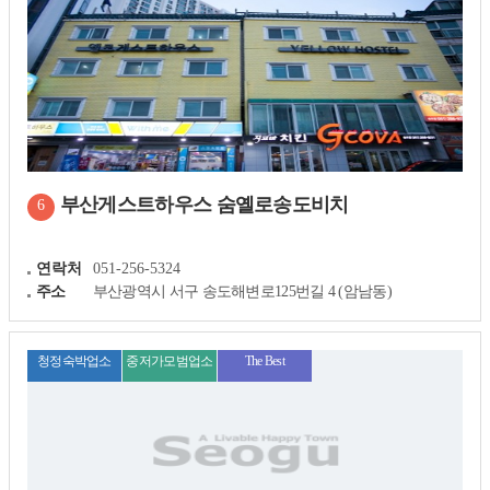
부산게스트하우스 숨옐로송도비치
6
연락처
051-256-5324
주소
부산광역시 서구 송도해변로125번길 4 (암남동)
청정숙박업소
중저가모범업소
The Best