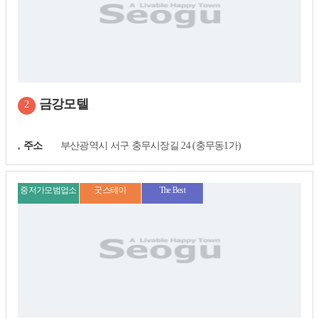
금강모텔
2
연락처
주소
부산광역시 서구 충무시장길 24 (충무동1가)
중저가모범업소
굿스테이
The Best