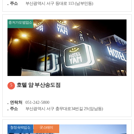
주소
부산광역시 서구 등대로 113 (남부민동)
중저가모범업소
호텔 얌 부산송도점
5
연락처
051-242-5800
주소
부산광역시 서구 충무대로34번길 29 (암남동)
청정숙박업소
굿스테이