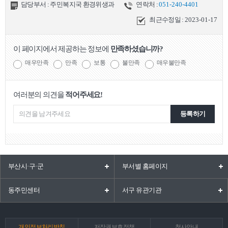
담당부서 : 주민복지국 환경위생과
연락처 :
051-240-4401
최근수정일 :
2023-01-17
이 페이지에서 제공하는 정보에
만족하셨습니까?
매우만족
만족
보통
불만족
매우불만족
여러분의 의견을
적어주세요!
등록하기
부산시·구·군
부서별 홈페이지
동주민센터
서구 유관기관
개인정보처리방침
저작권보호정책
청사안내