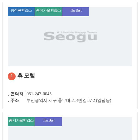
청정숙박업소
중저가모범업소
The Best
휴 모텔
1
연락처
051-247-0045
주소
부산광역시 서구 충무대로34번길 37-2 (암남동)
중저가모범업소
The Best