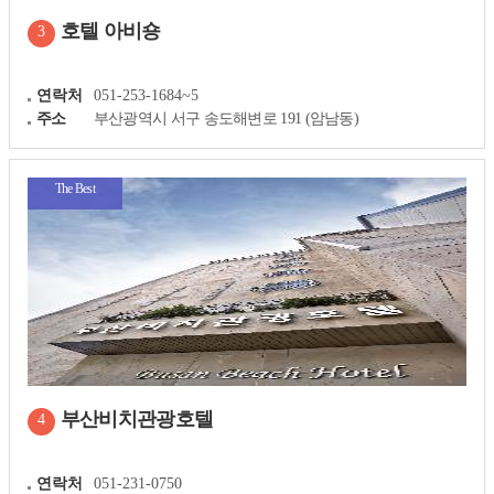
호텔 아비숑
3
연락처
051-253-1684~5
주소
부산광역시 서구 송도해변로 191 (암남동)
The Best
부산비치관광호텔
4
연락처
051-231-0750