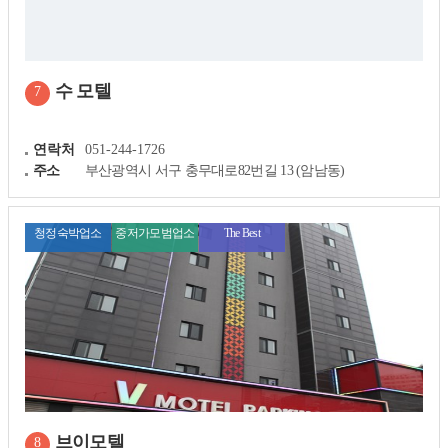
수 모텔
7
연락처
051-244-1726
주소
부산광역시 서구 충무대로82번길 13 (암남동)
청정숙박업소
중저가모범업소
The Best
브이모텔
8