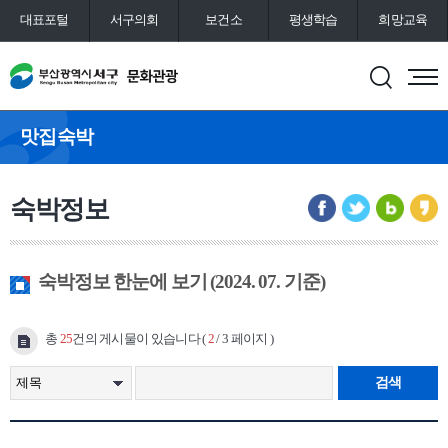
대표포털
서구의회
보건소
평생학습
희망교육
통합예약
도서관
맛집숙박
숙박정보
숙박정보 한눈에 보기 (2024. 07. 기준)
총
25
건의 게시물이 있습니다 (
2
/ 3 페이지 )
검색