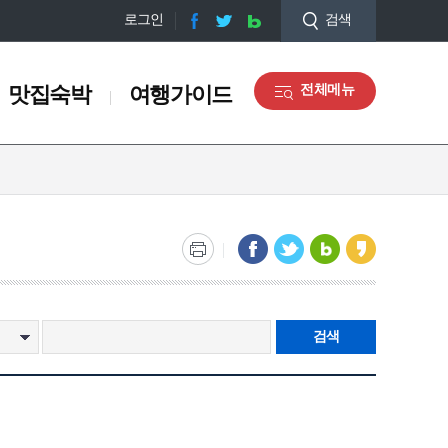
로그인
검색
맛집숙박
여행가이드
전체메뉴
맛집숙박
여행가이드
맛집정보
오디오 관광해설
숙박정보
관광안내도 신청
쇼핑정보
마을해설사 안내
관광기념품
갤러리
장동
충무동
토성동
서구 디지털관광주민증 맛
관광통역안내전화
검색
집
)
부산감옥소
부산부립병원
대정공원
남항방파제
부산여자고등학교(터)