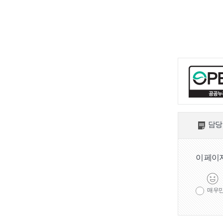
풍속(동제와 당산)
서구 여성·소년소
녀합창단
서구 생활문화센
터
축제행사
일정
담당
축제
행사
이 페이
관광명소
서구10대명소
매우
관광명소 송도