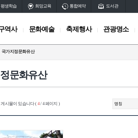
평생학습
희망교육
통합예약
도서관
구역사
문화예술
축제행사
관광명소
국가지정문화유산
축제행사
관광명소
일정
서구10대명소
지정문화유산
축제
관광명소 송도
행사
공원
산
동과 서대신동
부민동
남부민동
부용동
아미동
암남동
초
서구명물
 게시물이 있습니다 (
4
/ 4 페이지 )
단
마을과길
시대
고대시대
중세시대
근현대
전시시설
체험시설
 유적
암남동 패총
초장동 고분
토성터
석성산성
구덕수원지(터
전망시설
공설운동장
임시수도정부청사
부민포
매축지
대신동전차종점(터)