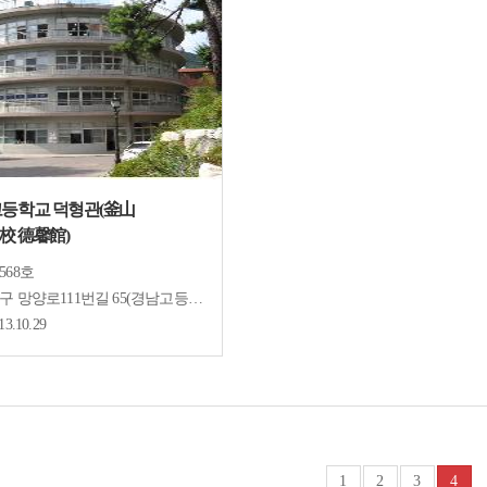
추천관광코스
공이순신영모비
독일적십자병원(터)
뉴질랜드 한국전 참전기념비
영국
고등학교 덕형관(釜山
보물
사적
국가민속문화재
校 德馨館)
568호
문화유산
무형문화유산
민속문화유산
문화유산자료
구 망양로111번길 65(경남고등학교)
13.10.29
1
2
3
4