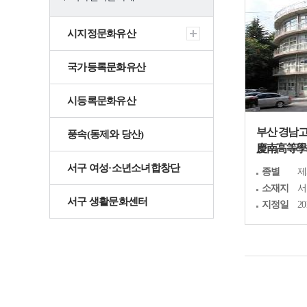
충무
시지정문화유산
서구 그때 그곳은
국가등록문화유산
어제와 오늘
시등록문화유산
부산 경남
문화예술
국가지정문화유
국보
풍속(동제와 당산)
산
慶南高等學
서구 여성·소년소녀합창단
종별
제
시지정문화유산
유형
소재지
서
서구 생활문화센터
지정일
20
국가등록문화유
산
시등록문화유산