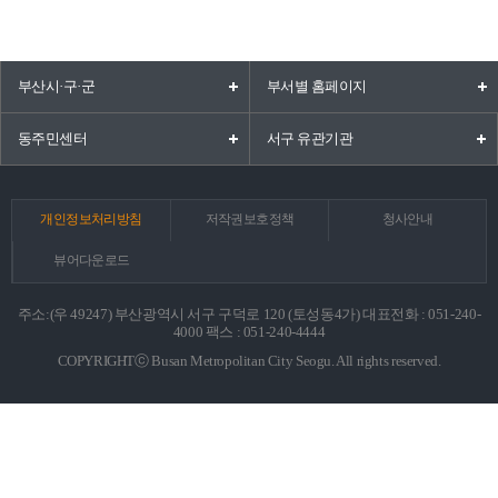
부산시·구·군
부서별 홈페이지
동주민센터
서구 유관기관
개인정보처리방침
저작권보호정책
청사안내
뷰어다운로드
주소:(우 49247) 부산광역시 서구 구덕로 120 (토성동4가) 대표전화 : 051-240-
4000 팩스 : 051-240-4444
COPYRIGHTⓒ Busan Metropolitan City Seogu. All rights reserved.