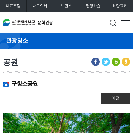
대표포털
서구의회
보건소
평생학습
희망교육
통합예약
도서관
관광명소
공원
구청소공원
이전