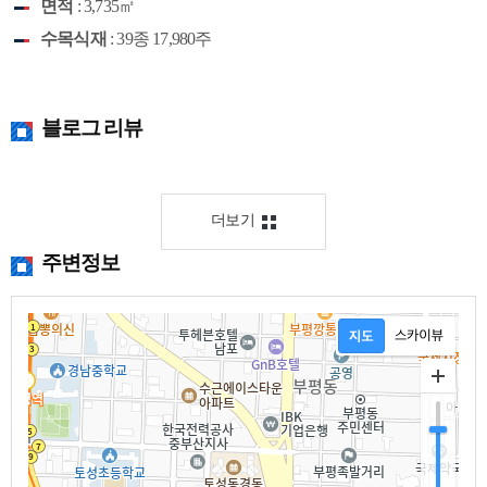
면적
: 3,735㎡
수목식재
: 39종 17,980주
블로그 리뷰
더보기
주변정보