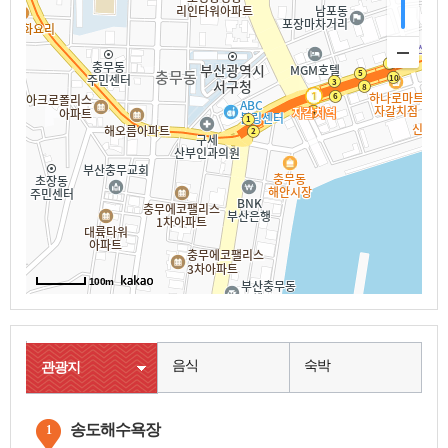
100m
음식
숙박
관광지
송도해수욕장
1