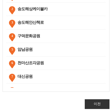
송도해상케이블카
2
송도해안산책로
3
구덕문화공원
4
암남공원
5
천마산조각공원
6
대신공원
7
부산공동어시장
8
구덕운동장
9
이전