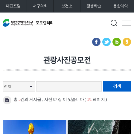
대표포털
서구의회
보건소
평생학습
통합예약
관광사진공모전
검색
총
5
건의 게시물 , 사진 87 장 이 있습니다 (
1/1
페이지 )