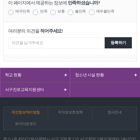
이 페이지에서 제공하는 정보에
만족하셨습니까?
매우만족
만족
보통
불만족
매우불만족
여러분의 의견을
적어주세요!
등록하기
학교 현황
청소년 시설 현황
서구진로교육지원센터
개인정보처리방침
저작권보호정책
청사안내
뷰어다운로드
주소:(우 49247) 부산광역시 서구 구덕로 120, 서구희망교육지원센터 240-3532,