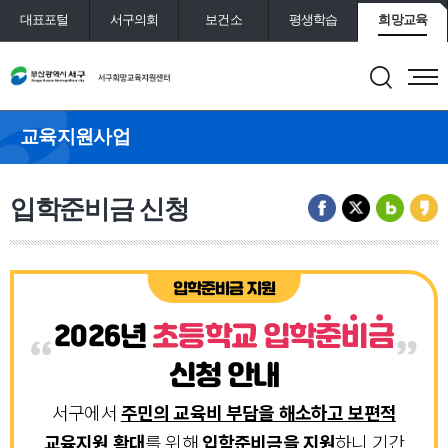
대표포털
서구의회
보건소
평생학습
희망교육
통합예약
도서관
교육지원사업
입학준비금 신청
입학준비금 지원
2026년
초등학교 입학준비금
신청 안내
서구에서
주민의 교육비 부담을 해소하고 보편적
교육지원 확대
를 위해
입학준비금을 지원
하니 기간