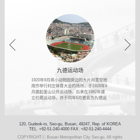
九德运动场
美妙的雕
1920年9月将小动物园旁边的大片闲置空地
625
海景，
用作举行村庄体育大会的场所，于1928年9
为李承
月建起釜山公共运动场，后来在1982年建
内。位
立社稷运动场，并于同年6月更名为九德运
192
动场。
洞。1
道知事
120, Gudeok-ro, Seo-gu, Busan, 49247, Rep. of KOREA
TEL. +82-51-240-4000 FAX. +82-51-240-4444
COPYRIGHTⓒ Busan Metropolitan City Seo-gu. All rights