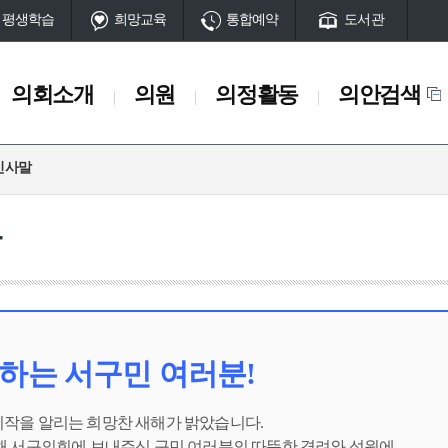
평생학습
희망교육
통합예약
도서관
의회소개
의원
의정활동
의안검색
인사말
의원
의정활동
의안검색
역의원
알림사항
말
대의원
고시공고
입법예고
의정사진
의회방송
의정활동 정보공개
하는 서구민 여러분!
시작을 알리는 희망찬 새해가 밝았습니다.
 해 서구의회에 보내주신 구민 여러분의 따뜻한 격려와 성원에