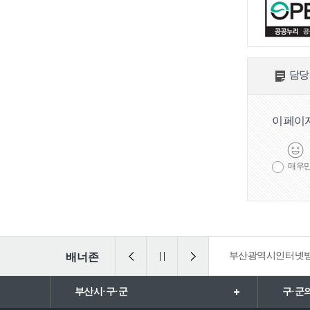
담당
이 페이
매우
법 통합검색
일ㆍ가정양립포털
부산광역시인터넷
배너존
부산시·구·군
구·군