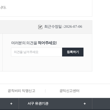
니다.
최근수정일 :
2026-07-06
여러분의 의견을
적어주세요!
등록하기
공직비리 익명신고
공익신고센터
해양·수
서구 유관기관