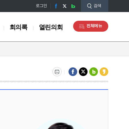
로그인
검색
회의록
열린의회
전체메뉴
회의록
열린의회
회의록 검색
자료실
구정질문
참여마당
5분자유발언