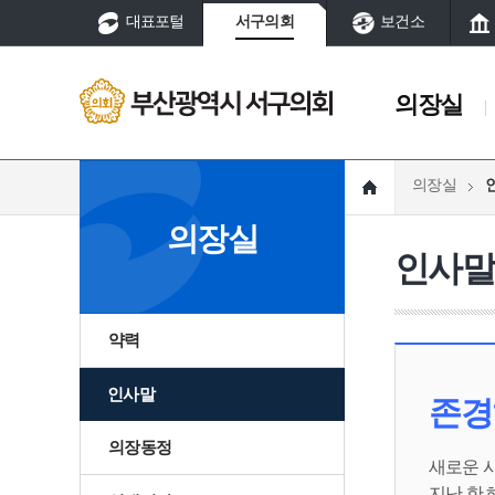
대표포털
서구의회
보건소
의장실
의장실
의장실
의회소개
의장실
약력
연혁
현
인사
인사말
윤리강령
역
의장동정
기구/조직
역대의장
권한
약력
의안처리 및 의회
운영
인사말
존경
찾아오시는 길
의장동정
새로운 
지난 한