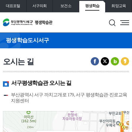
대표포털
서구의회
보건소
평생학습
희망교육
통합예약
도서관
평생학습도시서구
오시는 길
서구평생학습관 오시는 길
부산광역시 서구 까치고개로 179, 서구 평생학습관·진로교육
지원센터