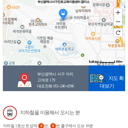
부산광역시서구진로교육지원센터 꿈미소
100m
주소
부산 서구 까치고개로 179 3층
부산광역시 서구 까치
지도 확
고개로 179
전화
051-257-8048
대보기
대표전화
051-240-4396
지하철을 이용해서 오시는 분
지하철 1호선 토성역
번,
번 출구에서 도보 10분
6
8