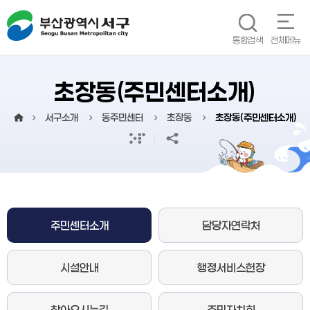
본문 바로가기
메인메뉴 바로가기
통합검색
전체메뉴
초장동(주민센터소개)
서구소개
동주민센터
초장동
초장동(주민센터소개)
주민센터소개
담당자연락처
시설안내
행정서비스헌장
찾아오시는길
주민자치회