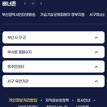
배너존
가습기살균제피해자 정부지원
서구청소년상담복지센터
공직비
부산시·구·군
부서별 홈페이지
동주민센터
서구 유관기관
개인정보처리방침
저작권보호정책
청사안내