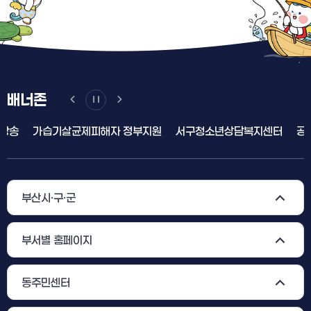
배너존
가습기살균제피해자 정부지원
서구청소년상담복지센터
공직비리
부산시·구·군
부서별 홈페이지
동주민센터