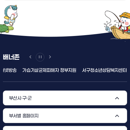
배너존
가습기살균제피해자 정부지원
서구청소년상담복지센터
공직비리
부산시·구·군
부서별 홈페이지