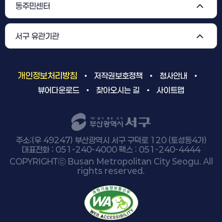
동주민센터
서구 유관기관
개인정보처리방침
저작권보호정책
청사안내
뷰어다운로드
찾아오시는 길
사이트맵
주소:(우 49247) 부산광역시 서구 구덕로 120 (토성동4가)
대표전화 : 051-240-4000 팩스 : 051-240-4444
COPYRIGHTⓒ Busan Metropolitan City Seogu. All
rights reserved.