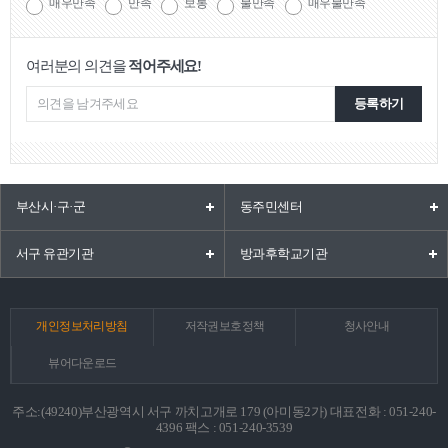
매우만족
만족
보통
불만족
매우불만족
여러분의 의견을
적어주세요!
등록하기
부산시·구·군
동주민센터
서구 유관기관
방과후학교기관
개인정보처리방침
저작권보호정책
청사안내
뷰어다운로드
주소:(49240)부산광역시 서구 까치고개로 179 (아미동2가) 대표전화 : 051-240-
4396 팩스 : 051-240-3539