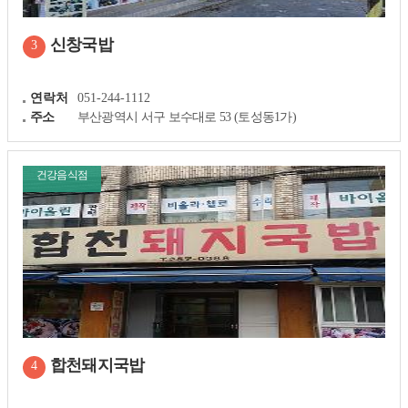
신창국밥
3
연락처
051-244-1112
주소
부산광역시 서구 보수대로 53 (토성동1가)
건강음식점
합천돼지국밥
4