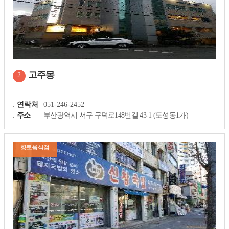
고주몽
2
연락처
051-246-2452
주소
부산광역시 서구 구덕로148번길 43-1 (토성동1가)
향토음식점