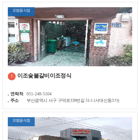
모범음식점
이조숯불갈비이조정식
1
연락처
051-248-5104
주소
부산광역시 서구 구덕로339번길 31-1 (서대신동3가)
모범음식점