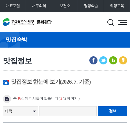
대표포털
서구의회
보건소
평생학습
희망교육
통합예약
도서관
맛집숙박
맛집정보
맛집정보 한눈에 보기(2026. 7. 기준)
총
16
건의 게시물이 있습니다 (
2
/ 2 페이지 )
검색