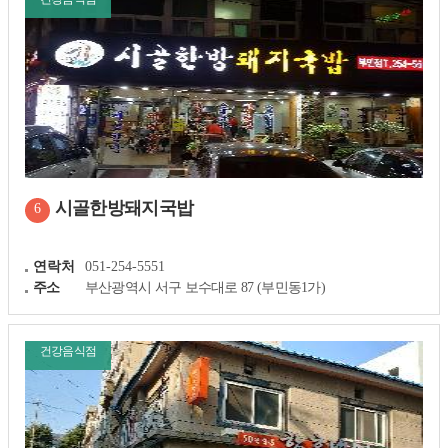
시골한방돼지국밥
6
연락처
051-254-5551
주소
부산광역시 서구 보수대로 87 (부민동1가)
건강음식점