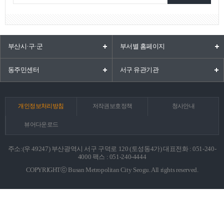
부산시·구·군
부서별 홈페이지
동주민센터
서구 유관기관
개인정보처리방침
저작권보호정책
청사안내
뷰어다운로드
주소:(우 49247) 부산광역시 서구 구덕로 120 (토성동4가) 대표전화 : 051-240-
4000 팩스 : 051-240-4444
COPYRIGHTⓒ Busan Metropolitan City Seogu. All rights reserved.