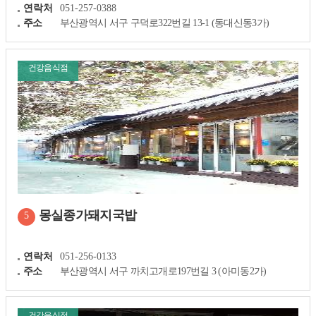
연락처
051-257-0388
주소
부산광역시 서구 구덕로322번길 13-1 (동대신동3가)
건강음식점
몽실종가돼지국밥
5
연락처
051-256-0133
주소
부산광역시 서구 까치고개로197번길 3 (아미동2가)
건강음식점