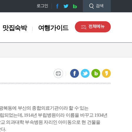
로그인
검색
맛집숙박
여행가이드
전체메뉴
맛집숙박
여행가이드
맛집정보
오디오 관광해설
숙박정보
관광안내도 신청
쇼핑정보
마을해설사 안내
관광기념품
갤러리
장동
충무동
토성동
서구 디지털관광주민증 맛
관광통역안내전화
집
중구 광복동에 부산의 종합의료기관이라 할 수 있는
되었는데, 1914년 부립병원이라 이름을 바꾸고 1934년
학교 의과대학 부속병원 자리인 아미동으로 현 건물을
)
부산감옥소
부산부립병원
대정공원
다.
남항방파제
부산여자고등학교(터)