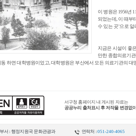
추천관광코스
공이순신영모비
독일적십자병원(터)
뉴질랜드 한국전 참전기념비
영국
이 병원은 1956
되었는데, 이 때부
수 있는 곳’으로 알
지금은 시설이 좋은
만한 종합의료기관
보물
사적
국가민속문화재
동 하면 대학병원이었고, 대학병원은 부산에서 모든 의료기관의 대
문화유산
무형문화유산
민속문화유산
문화유산자료
서구청 홈페이지 내 게시된 자료는
공공누리 출처표시 후 저작물 변경없
부서 : 행정지원국 문화관광과
연락처 :
051-240-4065