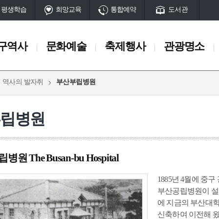
평생학습
희망교육
통합예약
도서관
구역사
문화예술
축제행사
관광명소
역사의 발자취
부산부립병원
축제행사
관광명소
일정
서구10대명소
부립병원
축제
관광명소 송도
행사
공원
산
동과 서대신동
부민동
남부민동
부용동
아미동
암남동
초
원 The Busan-bu Hospital
서구명물
단
마을과길
시대
고대시대
중세시대
근현대
1885년 4월에 
전시시설
부산공립병원이 설립
체험시설
에 지금의 부산대
 유적
암남동 패총
초장동 고분
토성터
석성산성
구덕수원지(터
전망시설
신축하여 이전해 왔
공설운동장
임시수도정부청사
부민포
매축지
대신동전차종점(터)