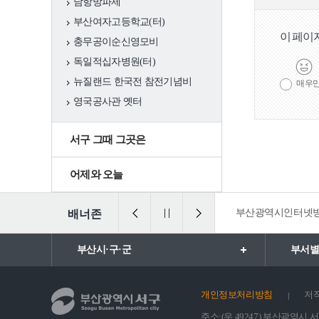
풍속(동제와 당산)
남항방파제
부산여자고등학교(터)
이 페이
서구 여성·소년소
충무공이순신영모비
녀합창단
독일적십자병원(터)
뉴질랜드 한국전 참전기념비
매우
서구 생활문화센
영국공사관 옛터
터
서구 그때 그곳은
축제행사
일정
어제와 오늘
축제
법 통합검색
일ㆍ가정양립포털
부산광역시인터넷
배너존
행사
부산시·구·군
부서별
관광명소
서구10대명소
개인정보처리방침
저
관광명소 송도
주소:(우 49247) 부산광역시 서구 