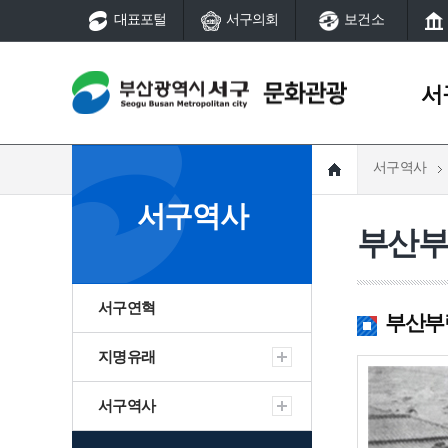
대표포털
서구의회
보건소
서
서구역사
서구역사
문화예술
서구역사
서구연혁
국가지정문화유산
부산
지명유래
시지정문화유산
서구역사
서구연혁
서구역사
국가등록문화유산
역사의 발자취
시등록문화유산
지명유래
동대신
서구연혁
부산부립병
서구 그때 그곳은
풍속(동제와 당산)
어제와 오늘
서구 여성·소년소녀합창
지명유래
서구역사
선사
서구 생활문화센터
서구역사
역사의 발자취
대신동
부산