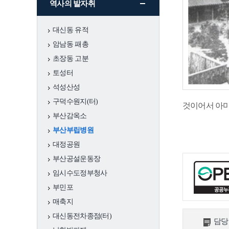
역사의 발자취
충무
대신동 유적
서구 그때 그곳은
암남동 패총
초장동 고분
어제와 오늘
토성터
석성산성
문화예술
국가지정문화유
국보
구덕수원지(터)
것이어서 아미
산
부산감옥소
부산부립병원
시지정문화유산
유형
대정공원
부산공설운동장
국가등록문화유
임시수도정부청사
산
부민포
매축지
시등록문화유산
대신동전차종점(터)
담당