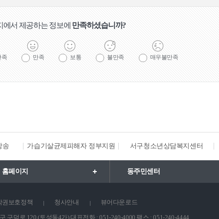
지에서 제공하는 정보에
만족하셨습니까?
만족
만족
보통
불만족
매우불만족
방송
가습기살균제피해자 정부지원
서구청소년상담복지센터
 홈페이지
동주민센터
작권보호정책
청사안내
뷰어다운로드
구덕로 120 (토성동4가) 대표전화 : 051-240-4000 팩스 : 051-240-4444