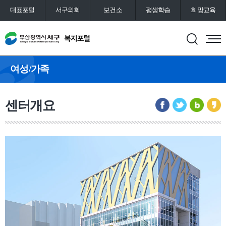
대표포털
서구의회
보건소
평생학습
희망교육
통합예약
도서관
여성/가족
센터개요