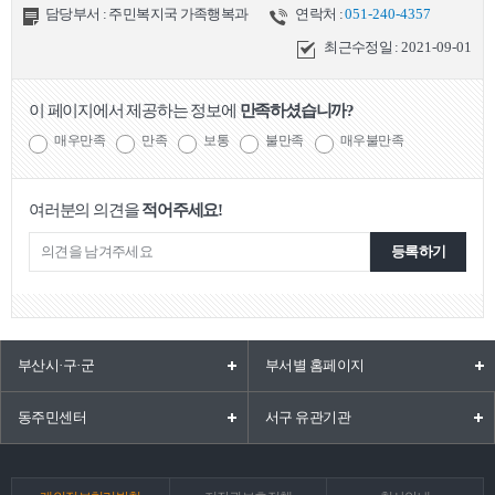
담당부서 : 주민복지국 가족행복과
연락처 :
051-240-4357
최근수정일 :
2021-09-01
이 페이지에서 제공하는 정보에
만족하셨습니까?
매우만족
만족
보통
불만족
매우불만족
여러분의 의견을
적어주세요!
등록하기
부산시·구·군
부서별 홈페이지
동주민센터
서구 유관기관