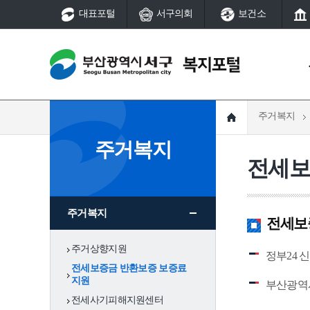
대표포털
서구의회
보건소
주거복지
복지정책
노인
주거복지
알림사항
노인복지정책
전세보
기초생활보장제도
노인복지시설
복지정책
알림사항
주민생활지원서비스
부산기독교종합사
복지관
찾아가는 보건복지서비
기초생활보장제
제도
주거복지
스
서구종합사회복지
전세보증
도
(사)부산서구사랑의띠잇
서구노인복지관
주거상향지원
기봉사단후원회
정부24 
부민노인복지관
주민생활지원서
지역
전세보증금 반환보증 보증료
지역사회보장협의체
비스
지원
부산광역
나라사랑 보훈
전세사기피해지원센터
의료·요양 통합돌봄사업
찾아가는 보건복
부산형