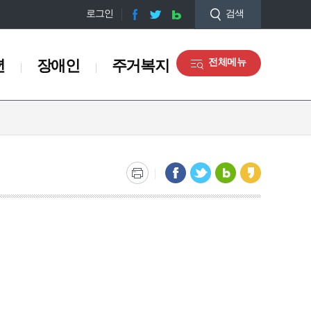
로그인
검색
년
장애인
주거복지
전체메뉴
장애인
주거복지
장애인정보
주거복지
장애인 복지 시책
장애인 바우처 사업
장애인 복지 시설
관련사이트
맵
우리동네 뽀송뽀송 빨래방
희망 찬(饌) 사업