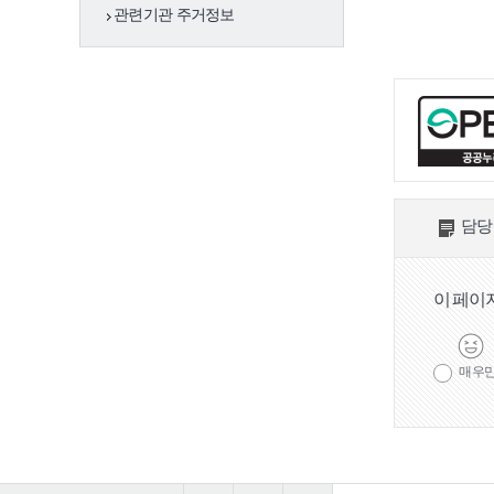
관련기관 주거정보
지서비스
(사)부산서구사랑
의띠잇기봉사단
후원회
지역사회보장협
의체
담당
나라사랑 보훈
이 페이
의료·요양 통합돌
봄사업
매우
노인
노인복지정책
기초
노인