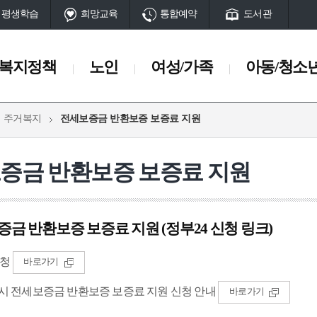
평생학습
희망교육
통합예약
도서관
복지정책
노인
여성/가족
아동/청소
주거복지
전세보증금 반환보증 보증료 지원
여성/가족
아동/청소년
여성정책/지원사업
아동친화도시
증금 반환보증 보증료 지원
보육시설/보육료지원
아동
회
보호시설/상담기관
드림스타트 지원 사업
서구여성센터
청소년
안내
급여안내
관
금 반환보증 보증료 지원 (정부24 신청 링크)
서구가족복지센터
시설현황
부산서구가족센터
신청
바로가기
사회서비스
기부식품제공사업
시 전세보증금 반환보증 보증료 지원 신청 안내
바로가기
 긴급복지지원
긴급지원사업
통합사례관리지원사업
서구 복지자원 