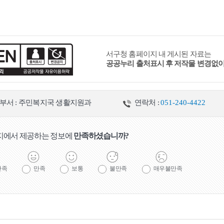
서구청 홈페이지 내 게시된 자료는
공공누리 출처표시 후 저작물 변경없
부서 : 주민복지국 생활지원과
연락처 :
051-240-4422
지에서 제공하는 정보에
만족하셨습니까?
만족
만족
보통
불만족
매우불만족
연금
노인장기요양보험 제도
무료급식사업
노인맞춤돌봄서비스
독
일자리사업
장례정보