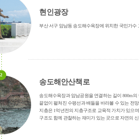
추천관광코스
공이순신영모비
독일적십자병원(터)
뉴질랜드 한국전 참전기념비
영국
현인광장
부산 서구 암남동 송도해수욕장에 위치한 국민가수 고
보물
사적
국가민속문화재
2
송도해안산책로
문화유산
무형문화유산
민속문화유산
문화유산자료
송도해수욕장과 암남공원을 연결하는 길이 800m의 
끝없이 펼쳐진 수평선과 배들을 바라볼 수 있는 전망
지층은 1억년전의 지층구조로 교육적 가치가 있으며 
구조도 함께 관찰하는 재미가 있는 곳으로 자연의 