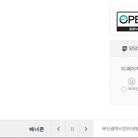
관광통역안내전
화
담당
이 페이
매우
일ㆍ가정양립포털
부산광역시인터넷방송
가습기살균제피
배너존