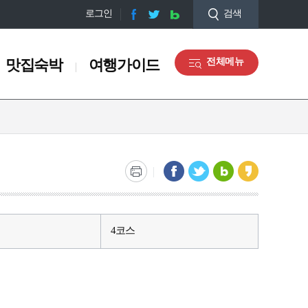
로그인
검색
맛집숙박
여행가이드
전체메뉴
맛집숙박
여행가이드
맛집정보
오디오 관광해설
숙박정보
관광안내도 신청
쇼핑정보
마을해설사 안내
관광기념품
갤러리
장동
충무동
토성동
서구 디지털관광주민증 맛
관광통역안내전화
4코스
집
)
부산감옥소
부산부립병원
대정공원
남항방파제
부산여자고등학교(터)