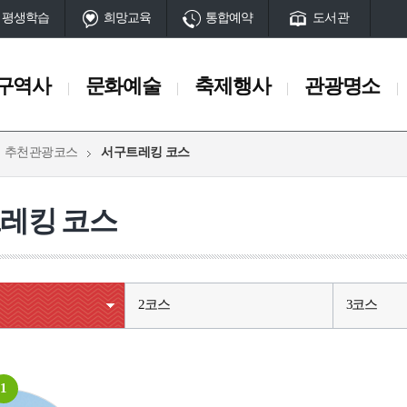
평생학습
희망교육
통합예약
도서관
구역사
문화예술
축제행사
관광명소
추천관광코스
서구트레킹 코스
축제행사
관광명소
일정
서구10대명소
레킹 코스
축제
관광명소 송도
행사
공원
산
동과 서대신동
부민동
남부민동
부용동
아미동
암남동
초
서구명물
2코스
3코스
단
마을과길
시대
고대시대
중세시대
근현대
전시시설
체험시설
 유적
암남동 패총
초장동 고분
토성터
석성산성
구덕수원지(터
1
전망시설
공설운동장
임시수도정부청사
부민포
매축지
대신동전차종점(터)