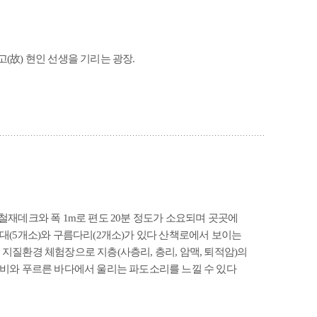
공사관 옛터
(故) 현인 선생을 기리는 광장.
철재데크와 폭 1m로 편도 20분 정도가 소요되며 곳곳에
대(5개소)와 구름다리(2개소)가 있다 산책로에서 보이는
지질환경 체험장으로 지층(사층리, 층리, 암맥, 퇴적암)의
신비와 푸르른 바다에서 울리는 파도소리를 느낄 수 있다