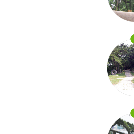
공원
산
서구명물
마을과길
전시시설
체험시설
전망시설
추천관광코스
1일 
맛집정보
맛집