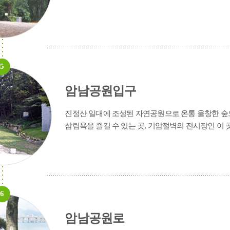
5
암남공원입구
진정산 일대에 조성된 자연공원으로 온통 울창한 숲
삼림욕을 즐길 수 있는 곳, 기암절벽의 전시장인 이 
6
코스
1박2일 코스
서구트레킹 코스
서구 인생샷 투어(테마코스)
암남공원로
정보
부산 미식 가이드