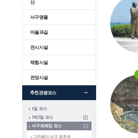
산
충무
서구명물
서구 그때 그곳은
마을과길
어제와 오늘
전시시설
문화예술
국가지정문화유
국보
체험시설
산
전망시설
시지정문화유산
유형
추천관광코스
국가등록문화유
산
1일 코스
1박2일 코스
시등록문화유산
서구트레킹 코스
그린웨이 서구 일주로