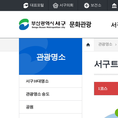
대표포털
서구의회
보건소
서
관광명소
서구역사
문화예술
관광명소
서구연혁
국가지정문화유산
서구트
지명유래
시지정문화유산
서구역사
서구연혁
서구역사
국가등록문화유산
역사의 발자취
시등록문화유산
지명유래
동대신
서구10대명소
서구 그때 그곳은
풍속(동제와 당산)
1코스
어제와 오늘
서구 여성·소년소녀합창
관광명소 송도
서구역사
선사
서구 생활문화센터
공원
역사의 발자취
대신동
부산