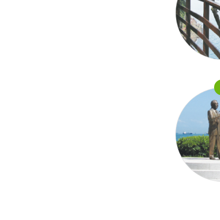
맛집숙박
숙박정보
쇼핑정보
관광기념품
서구 디지털관광
주민증 맛집
여행가이드
오디오 관광해설
관광안내도 신청
마을해설사 안내
갤러리