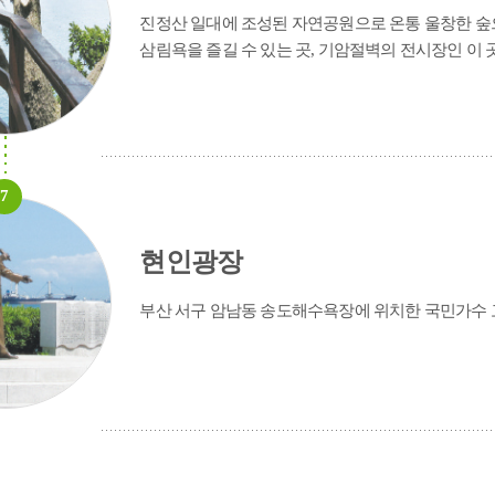
진정산 일대에 조성된 자연공원으로 온통 울창한 숲
삼림욕을 즐길 수 있는 곳, 기암절벽의 전시장인 이 
7
현인광장
부산 서구 암남동 송도해수욕장에 위치한 국민가수 고