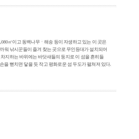
9,080㎡이고 동백나무ㆍ해송 등이 자생하고 있는 이 곳은
 가까워 낚시꾼들이 즐겨 찾는 곳으로 무인등대가 설치되어
을 차지하는 바위에는 바닷새들의 둥지로 이 섬을 흔히들
손을 뻗치면 닿을 듯 작고 평화로운 섬 두도가 펼쳐져 있다.