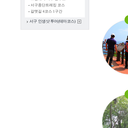
풍속(동제와 당산)
서구종단트레킹 코스
갈맷길 4코스 1구간
서구 여성·소년소
서구 인생샷 투어(테마코스)
녀합창단
서구 생활문화센
터
축제행사
일정
축제
행사
관광명소
서구10대명소
관광명소 송도