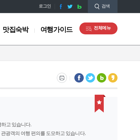
로그인
검색
맛집숙박
여행가이드
전체메뉴
맛집숙박
여행가이드
맛집정보
오디오 관광해설
숙박정보
관광안내도 신청
쇼핑정보
마을해설사 안내
관광기념품
갤러리
장동
충무동
토성동
서구 디지털관광주민증 맛
관광통역안내전화
집
영하고 있습니다.
)
부산감옥소
부산부립병원
대정공원
 관광객의 여행 편의를 도모하고 있습니다.
남항방파제
부산여자고등학교(터)