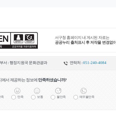
추천관광코스
공이순신영모비
독일적십자병원(터)
뉴질랜드 한국전 참전기념비
영국
서구청 홈페이지 내 게시된 자료는
공공누리 출처표시 후 저작물 변경없
보물
사적
국가민속문화재
부서 : 행정지원국 문화관광과
연락처 :
051-240-4084
문화유산
무형문화유산
민속문화유산
문화유산자료
지에서 제공하는 정보에
만족하셨습니까?
만족
만족
보통
불만족
매우불만족