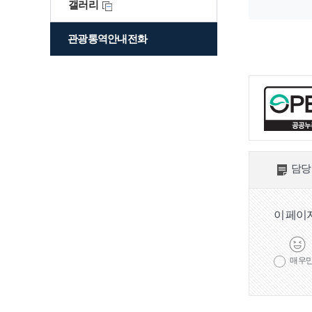
갤러리
충무
관광통역안내전화
서구 그때 그곳은
어제와 오늘
문화예술
국가지정문화유
국보
산
담당
시지정문화유산
유형
이 페이
국가등록문화유
산
매우
시등록문화유산