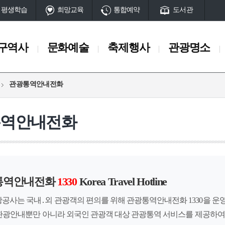
평생학습
희망교육
통합예약
도서관
구역사
문화예술
축제행사
관광명소
관광통역안내전화
축제행사
관광명소
일정
서구10대명소
통역안내전화
축제
관광명소 송도
행사
공원
산
동과 서대신동
부민동
남부민동
부용동
아미동
암남동
초
서구명물
단
마을과길
통역안내전화
1330
Korea Travel Hotline
시대
고대시대
중세시대
근현대
전시시설
공사는 국내․외 관광객의 편의를 위해 관광통역안내전화 1330을 운
체험시설
 유적
암남동 패총
초장동 고분
토성터
석성산성
구덕수원지(터
은 관광안내뿐만 아니라 외국인 관광객 대상 관광통역 서비스를 제공하여
전망시설
공설운동장
임시수도정부청사
부민포
매축지
대신동전차종점(터)