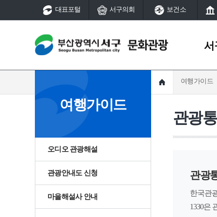
대표포털
서구의회
보건소
서
여행가이드
서구역사
문화예술
여행가이드
서구연혁
국가지정문화유산
관광
지명유래
시지정문화유산
서구역사
서구연혁
서구역사
국가등록문화유산
역사의 발자취
시등록문화유산
지명유래
동대신
오디오 관광해설
서구 그때 그곳은
풍속(동제와 당산)
어제와 오늘
서구 여성·소년소녀합창
관광안내도 신청
관광
서구역사
선사
서구 생활문화센터
한국관광
마을해설사 안내
역사의 발자취
대신동
1330
부산