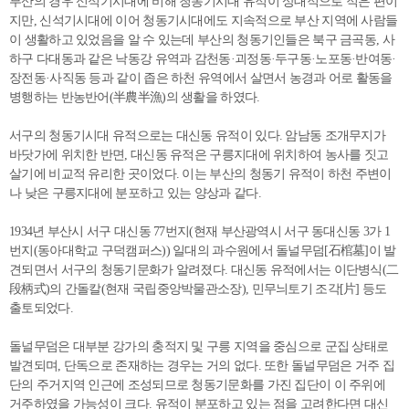
부산의 경우 신석기시대에 비해 청동기시대 유적이 상대적으로 적은 편이
지만, 신석기시대에 이어 청동기시대에도 지속적으로 부산 지역에 사람들
이 생활하고 있었음을 알 수 있는데 부산의 청동기인들은 북구 금곡동, 사
하구 다대동과 같은 낙동강 유역과 감천동·괴정동·두구동·노포동·반여동·
장전동·사직동 등과 같이 좁은 하천 유역에서 살면서 농경과 어로 활동을
병행하는 반농반어(半農半漁)의 생활을 하였다.
서구의 청동기시대 유적으로는 대신동 유적이 있다. 암남동 조개무지가
바닷가에 위치한 반면, 대신동 유적은 구릉지대에 위치하여 농사를 짓고
살기에 비교적 유리한 곳이었다. 이는 부산의 청동기 유적이 하천 주변이
나 낮은 구릉지대에 분포하고 있는 양상과 같다.
1934년 부산시 서구 대신동 77번지(현재 부산광역시 서구 동대신동 3가 1
번지(동아대학교 구덕캠퍼스)) 일대의 과수원에서 돌널무덤[石棺墓]이 발
견되면서 서구의 청동기문화가 알려졌다. 대신동 유적에서는 이단병식(二
段柄式)의 간돌칼(현재 국립중앙박물관소장), 민무늬토기 조각[片] 등도
출토되었다.
돌널무덤은 대부분 강가의 충적지 및 구릉 지역을 중심으로 군집 상태로
발견되며, 단독으로 존재하는 경우는 거의 없다. 또한 돌널무덤은 거주 집
단의 주거지역 인근에 조성되므로 청동기문화를 가진 집단이 이 주위에
거주하였을 가능성이 크다. 유적이 분포하고 있는 점을 고려한다면 대신