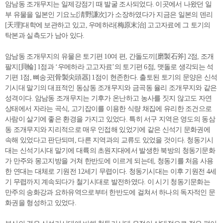
암남동 조개무지는 일제강점기 때 발굴 조사되었다. 이곳에서 나왔던 일
부 유물을 일본인 기요노[淸野謙次]가 소장하였다가 지금은 일본의 덴리
[天理]대학에 보관하고 있고, 우메하라[梅原末治] 고고자료에 그 토기의
탁본과 실측도가 남아 있다.
암남동 조개무지의 유물은 토기편 10여 편, 간돌도끼[磨製石斧] 2점, 조개
팔지[貝輪] 1점과 ‘우메하라 고고자료’의 토기편 6점, 맷돌로 생각되는 석
기편 1점, 뼈송곳[骨製尖頭器] 1점이 현존한다. 출토된 토기의 문양은 신석
기시대 말기의 대표적인 동삼동 조개무지와 금곡동 율리 조개무지와 같은
성격이다. 암남동 조개무지는 기후가 온난하고 농사를 짓지 않고도 자연
상태에서 자라는 곡식, 고기잡이를 이용한 식량 채집에 유리한 조건으로
사람이 살기에 좋은 환경을 가지고 있었다. 특히 서구 지역은 영도의 동삼
동 조개무지와 지리적으로 매우 인접해 있었기에 같은 신석기 문화권에
속해 있었다고 판단되며, 다른 지역과의 교류도 있었을 것이다. 청동기시
대는 신석기시대 말기에 대륙의 초원지대에서 발생한 북방의 청동기문화
가 만주와 몽고지방을 거쳐 한반도에 이르게 되는데, 청동기를 처음 사용
한 연대는 대체로 기원전 12세기 무렵이다. 청동기시대는 이후 기원전 4세
기 무렵까지 계속되다가 철기시대로 발전하였다. 이 시기 청동기문화는
만주의 송화강과 요하유역으로부터 한반도에 걸쳐서 하나의 독자적인 문
화권을 형성하고 있었다.