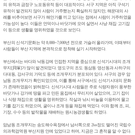
의 유적과 금정구 노포동유적 등이 대표적이다. 서구 지역은 아직 구석기
유적이 발견되지 않아 사람이 거주했는지 확실하지 않지만, 해운대의 사
례를 비추어보면 서구가 해안가를 끼고 있다는 점에서 사람이 거주하였을
가능성이 높다. 이들은 언덕이나 바닷가에 모여 살면서 사냥·채집·고기잡
이 등으로 생활을 영위하였을 것으로 보인다.
부산의 신석기문화는 약 8,000~7,000년 전으로 거슬러 올라가며, 이때부터
사람들이 부산 지역에 본격적으로 정착해 살기 시작하였다.
부산에서는 바다와 낙동강에 인접한 지역을 중심으로 신석기시대의 조개
무지[貝塚]가 많이 발견되었다. 영도구의 조도·동삼동·영선동과 사하구의
다대동, 강서구의 가덕도 등에 조개무지가 분포되어 있다. 서구의 경우 암
남동 조개무지가 확인되었으며, 이를 통해 서구에서도 신석기시대의 문화
가 존재하였음이 밝혀졌다. 신석기시대 사람들은 주로 식량자원이 풍부한
바닷가나 강가에 땅을 파고 만든 움집에서 무리지어 살았으며, 고기 잡이
나 식량 채집으로 생활을 영위하였다. 작살과 낚시 바늘을 이용하여 물고
기를 잡기도 하였으며, 굴이나 조개 등을 채집해 먹었다. 이와 함께 조, 피,
기장, 수수 등의 밭작물을 재배하는 원시농경생활도 하였다.
암남동 조개무지는 송도해수욕장에서 남서쪽으로 2㎞정도 떨어진 국립수
의과학검역원 부산지원 안에 있었다고 하며, 지금은 그 흔적을 알 수 없다.