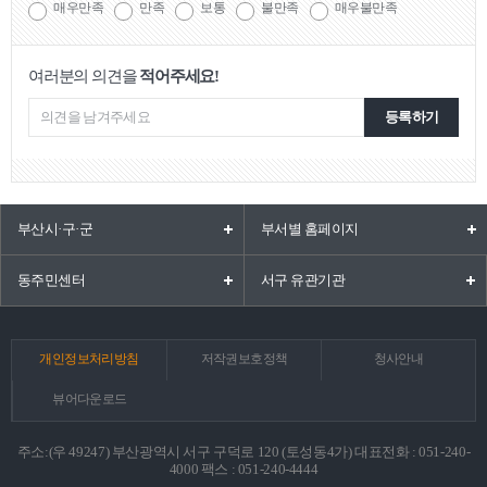
매우만족
만족
보통
불만족
매우불만족
여러분의 의견을
적어주세요!
등록하기
부산시·구·군
부서별 홈페이지
동주민센터
서구 유관기관
개인정보처리방침
저작권보호정책
청사안내
뷰어다운로드
주소:(우 49247) 부산광역시 서구 구덕로 120 (토성동4가) 대표전화 : 051-240-
4000 팩스 : 051-240-4444