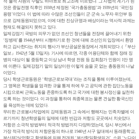
적·물적 자원의 수탈도 바야흐로 최고조에 이르렀다. 그 사법적 계기가 된
것은 중일전쟁 직후인 1938년 제정된 ‘국가총동원법’과 1939년의 ‘국민징
용령’이었다. 이 법에 따라 수많은 조선인들이 군·군속·노무자·위안부 등
으로 강제동원되었으며, 이에 대한 진상규명과 배상이라는 역사적 과제는
현재도 해결되지 못하고 있다.
일제강점기 국방의 의무가 없던 조선인 청년들을 전장에 끌어내기 위한
‘징병제’를 1944년부터 시행하기로 한 것에 대해 조선인의 입장에서 환영
하고 감사한다는 취지의 행사가 부산공설운동장에서 개최되었다. (『부산
일보』1942년 5월 13일자). 기사에 따르면, 각종 어용단체와 함께 장래 징
병의 대상이 될 중등학교 이상 남녀 학생 전원 등 집회참가 인원이 1만 명
에 이른다. 일제강점기 말의 일상이란 이렇게 숨을 곳 없는 총동원의 나날
이었다.
당시 학생근로동원은 ‘학생근로보국대’라는 조직을 통해 이루어졌는데,
그 명목은 학생들을 엄격한 규율 통제 하에 두고 공익에 관한 집단노동을
시킴으로써 근육노동을 존중하도록 하고 국가에 대한 봉사정신을 실천하
도록 하는 것이었다. 이 과정을 통하여 최종목표는 물론 견실한 황국신민
을 육성하는 데에 있었다.
무리한 근로봉사작업에의 강제동원과 그 속에서 행해지는 민족차별에 이
르기까지 청년학생들의 일제에 대한 반감과 저항도 곳곳에서 치솟았다.
저항은 소극적 방법부터 적극적 방법까지 다양하였는데, 당시 부산에서
가장 적극적 방식의 저항운동의 하나로 1940년 서구 일대에서 동래중학교,
부산제2상업학교 학생들에 의해 전개된 ‘부산항일학생의거’, 소위 ‘노다이