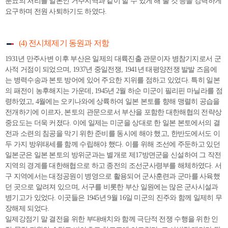
분뇨의 처리를 일본인 거주지역과 같이 할 수 있게 해 줄 것 등을 강력하게
요구하며 전원 사퇴하기도 하였다.
(4) 전시체제기 동원과 저항
1931년 만주사변 이후 부산은 일제의 대륙진출 관문이자 병참기지로서 군
사적 거점이 되었으며, 1937년 중일전쟁, 1941년 태평양전쟁 발발 즈음에
는 병력수송과 본토 방어에 있어 주요한 지위를 점하고 있었다. 특히 일본
의 패전이 농후해지는 가운데, 1945년 2월 하순 미군이 필리핀 마닐라를 점
령하였고, 4월에는 오키나와에 상륙하여 일본 본토를 향해 맹렬히 공습을
전개하기에 이르자, 본토의 관문으로서 부산을 포함한 대한해협의 전략상
중요도는 더욱 커졌다. 이에 일제는 미군을 상대로 한 일본 본토에서의 결
전과 소련의 침공을 막기 위한 준비를 동시에 해야 했고, 한반도에서도 이
두 가지 방위태세를 함께 수립해야 했다. 이를 위해 조선에 주둔하고 있던
일본군은 일본 본토의 방위군과는 별개로 제17방면군을 신설하여 그 작전
지역의 경계를 대한해협으로 하고 종전의 조선군사령부를 해체하였다. 서
구 지역에서는 대정공원이 병영으로 활용되어 군사훈련과 군마를 사육했
던 곳으로 알려져 있으며, 서구를 비롯한 부산 일원에는 많은 군사시설과
병기고가 있었다. 이곳들은 1945년 9월 16일 미군의 진주와 함께 일제히 무
장해제 되었다.
일제강점기 말 결전을 위한 부대배치와 함께 극단적 전쟁 수행을 위한 인