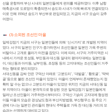
선을 운항하며 부산 시내의 일본인들에게 편의를 제공하였다. 이후 남항
매축공사로 도로망이 확충되면서 송도와 시내가 더욱 빠르게 연결되었다.
이로 인해 1936년 송도가 부산부로 편입되었고, 지금의 서구 모습이 갖추
어졌다.
(3) 소외된 조선인 마을
일제강점기 지금의 서구는 일본인들에 의해 ‘신시가지’로 개발된 지역이
었다. 서구의 일본인 인구가 증가하면서 조선인들은 일본인 가옥 주변의
비탈이나 고개로 올라가 터전을 잡았다. 이에 따라, 서구의 거주지역은 시
내에서 가까운 토성동, 부민동과 대신동 일대의 평야지대에는 일본인들
이, 대신동과 아미동, 남부민동, 초장동 등의 고지대에는 조선인들이 거주
하는 형태로 분리되었다.
서대신동을 감싸 안은 구덕산 아래로 ‘고분도리’, ‘대밭골’, ‘황토굴’, ‘딱박
골’등으로 불린 조선인 마을이 있었다. 마을이 언제부터 존재했었는지 정
확히 알 수는 없으나 고분도리 마을이 있었던 위치인 지금의 서대신동 일
부 지역이다. 마을이 본격적으로 형성된 것은 일제강점기 일본인들에게
밀려난 조선인들이 거주하면서부터이다. 구덕산 기슭의 고지대에 형성된
이들 마을의 모습은 경상남도청과 부산지방법원, 부산형무소 등 주요 기
관에 다니는 일본인 관리들의 현대식 주택들로 가득 찬 대신동 거리의 모
습과는 선명하게 대비되고 있다.