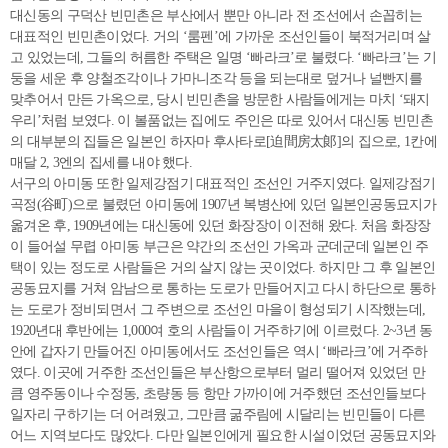
대신동의 구덕산 빈민촌은 부산에서 뿐만 아니라 전 조선에서 손꼽히는
대표적인 빈민촌이었다. 거의 ‘룸펜’에 가까운 조선인들이 북적거리며 살
고 있었는데, 그들의 허름한 주택은 일명 ‘빠라크’로 불렸다. ‘빠라크’는 기
둥을 세운 후 양철조각이나 가마니조각 등을 되는대로 덮거나 널빤지를
맞추어서 만든 가옥으로, 당시 빈민촌을 방문한 사람들에게는 마치 ‘돼지
우리’처럼 보였다. 이 볼품없는 집에도 주인은 따로 있어서 대신동 빈민촌
의 대부분의 집들은 일본인 하자마 후사타로[迫間房太郞]의 집으로, 1칸에
매달 2, 3엔의 집세를 내야 했다.
서구의 아미동 또한 일제강점기 대표적인 조선인 거주지였다. 일제강점기
곡정(谷町)으로 불렸던 아미동에 1907년 복병산에 있던 일본인공동묘지가
옮겨온 후, 1909년에는 대신동에 있던 화장장이 이전해 왔다. 처음 화장장
이 들어설 무렵 아미동 부근은 약간의 조선인 가옥과 군데군데 일본인 주
택이 있는 정도로 사람들은 거의 살지 않는 곳이었다. 하지만 그 후 일본인
공동묘지를 거쳐 암남으로 통하는 도로가 만들어지고 다시 하단으로 통하
는 도로가 정비되면서 그 주변으로 조선인 마을이 형성되기 시작했는데,
1920년대 후반에는 1,000여 호의 사람들이 거주하기에 이르렀다. 2~3년 동
안에 갑자기 만들어진 아미동에서도 조선인들은 역시 ‘빠라크’에 거주하
였다. 이곳에 거주한 조선인들은 부산항으로부터 멀리 떨어져 있었던 만
큼 영주동이나 수정동, 초량동 등 항만 가까이에 거주했던 조선인들보다
일자리 구하기는 더 어려웠고, 그만큼 굶주림에 시달리는 빈민들이 다른
어느 지역보다도 많았다. 다만 일본인에게 필요한 시설이었던 공동묘지와