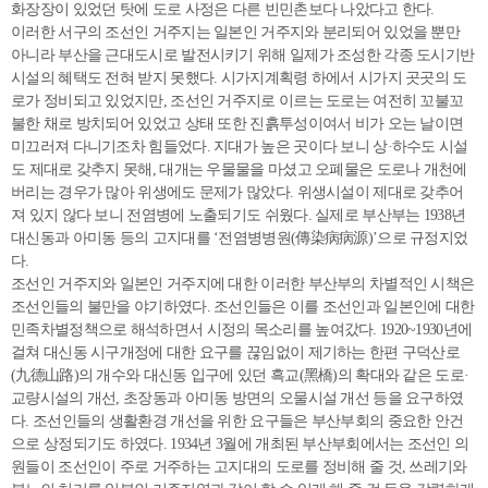
화장장이 있었던 탓에 도로 사정은 다른 빈민촌보다 나았다고 한다.
이러한 서구의 조선인 거주지는 일본인 거주지와 분리되어 있었을 뿐만
아니라 부산을 근대도시로 발전시키기 위해 일제가 조성한 각종 도시기반
시설의 혜택도 전혀 받지 못했다. 시가지계획령 하에서 시가지 곳곳의 도
로가 정비되고 있었지만, 조선인 거주지로 이르는 도로는 여전히 꼬불꼬
불한 채로 방치되어 있었고 상태 또한 진흙투성이여서 비가 오는 날이면
미끄러져 다니기조차 힘들었다. 지대가 높은 곳이다 보니 상·하수도 시설
도 제대로 갖추지 못해, 대개는 우물물을 마셨고 오폐물은 도로나 개천에
버리는 경우가 많아 위생에도 문제가 많았다. 위생시설이 제대로 갖추어
져 있지 않다 보니 전염병에 노출되기도 쉬웠다. 실제로 부산부는 1938년
대신동과 아미동 등의 고지대를 ‘전염병병원(傳染病病源)’으로 규정지었
다.
조선인 거주지와 일본인 거주지에 대한 이러한 부산부의 차별적인 시책은
조선인들의 불만을 야기하였다. 조선인들은 이를 조선인과 일본인에 대한
민족차별정책으로 해석하면서 시정의 목소리를 높여갔다. 1920~1930년에
걸쳐 대신동 시구개정에 대한 요구를 끊임없이 제기하는 한편 구덕산로
(九德山路)의 개수와 대신동 입구에 있던 흑교(黑橋)의 확대와 같은 도로·
교량시설의 개선, 초장동과 아미동 방면의 오물시설 개선 등을 요구하였
다. 조선인들의 생활환경 개선을 위한 요구들은 부산부회의 중요한 안건
으로 상정되기도 하였다. 1934년 3월에 개최된 부산부회에서는 조선인 의
원들이 조선인이 주로 거주하는 고지대의 도로를 정비해 줄 것, 쓰레기와