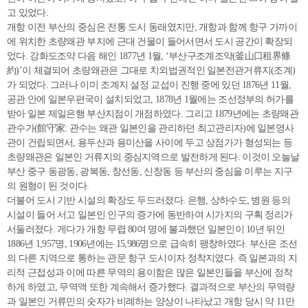
고 있었다.
개항 이전 부산의 중심은 전통 도시 동래였지만, 개항과 함께 항구 가까이
에 위치한 초량왜관 부지에 근대 건물이 들어서면서 도시 공간이 확장되
었다. 강화도조약 다음 해인 1877년 1월, ‘부산구조계조약(釜山口租界條
約)’이 체결되어 초량왜관은 그대로 치외법권적인 일본전관거류지(조계)
가 되었다. 그러나 이미 조계지 설정 교섭이 진행 중에 있던 1876년 11월,
공관 안에 일본우편국이 설치되었고, 1878년 1월에는 조선정부의 허가를
받아 일본 제일은행 부산지점이 개점하였다. 그리고 1879년에는 초량왜관
관수가(館守家: 관수는 왜관 일본인을 관리하던 최고관리자)에 일본영사
관이 건립되면서, 용두산과 용미산을 사이에 두고 상점가가 형성되는 등
초량왜관은 일본인 거류지의 중심지역으로 발전하게 된다. 이것이 오늘날
부산 중구 동광동, 광복동, 창선동, 신창동 등 부산의 중심을 이루는 지구
의 원형이 된 것이다.
더불어 도시 기반 시설의 확장도 두드러졌다. 은행, 상하수도, 병원 등의
시설이 들어 서고 일본인 인구의 증가에 동반하여 시가지의 구획 정리가
서둘러졌다. 게다가 개항 무렵 80여 명에 불과했던 일본인이 10년 뒤인
1886년 1,957명, 1906년에는 15,986명으로 급속히 팽창하였다. 부산은 조선
의 다른 지역으로 통하는 관문 항구 도시이자 정착지였다. 즉 일본과의 지
리적 근접성과 이에 따른 무역의 용이함은 많은 일본인들을 부산에 정착
하게 하였고, 무역액 또한 계속해서 증가했다. 결과적으로 부산의 무역량
과 일본인 거류민의 숫자가 비례하는 양상이 나타났고 개항 당시 약 11만