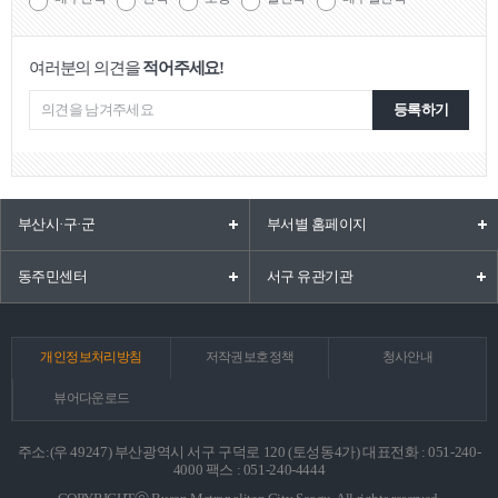
여러분의 의견을
적어주세요!
등록하기
부산시·구·군
부서별 홈페이지
동주민센터
서구 유관기관
개인정보처리방침
저작권보호정책
청사안내
뷰어다운로드
주소:(우 49247) 부산광역시 서구 구덕로 120 (토성동4가) 대표전화 : 051-240-
4000 팩스 : 051-240-4444