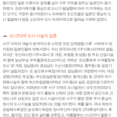
평이었던 일본 거류지의 경계를 넘어 거주 지역을 정하는 일본인이 증가
하였다. 전관거류지를 중심으로 도시가 발달함에 따라 이 지역에는 조선
인 인구도 꾸준히 증가하였으나, 대부분의 조선인들은 일본인 중심의 도
시 발달에서 점점 소외되어 도시 외곽지역으로 밀려날 수밖에 없었다.
(2) 근대적 도시 시설의 집중
서구 지역의 개발이 본격적으로 시작된 것은 강제병합 이후 ‘서부유지’로
지칭된 일본인들에 의해서였다. 우선 한국와사전기주식회사(1910년 설립,
1913년 ‘조선와사전기주식회사’로 개칭, 부평동·토성동) 등 주요 산업시설
과 함께 농상무성 우역혈청제조소(1911년, 1918년 ‘조선총독부 수역혈청제
조소’로 개칭, 암남동)와 경상남도 수산시험장(1936년, 충무동) 등 공공기
관이 설립되었다. 또 송도해수욕장(1913년, 암남동)이 개장한데 이어, 대정
공원(1918년, 토성동), 부산공설운동장(1928년, 동대신동) 등 근대적 여가·
체육시설과 함께 부산부립병원(1936년, 아미동)과 같은 공공의료기관까지
자리 잡으면서, 1920년대 이후 서구 지역의 도시발전이 크게 진전되었다.
특히 공원과 운동장은 여가 활동과 신체의 단련, 대중 집회의 공간으로 근
대도시의 상징과도 같은 도시 시설이므로 서구가 행정·문화·주거 중심지
로서의 도시기능을 담당하였다는 것을 의미한다. 예를 들어, 국내 최초의
공설해수욕장인 송도해수욕장은 당시부산의 대표적 근대휴양지였다. 휴
게소, 탈의장, 잔교 등의 설비를 갖추었고, 여름철에는 1시간마다 발동기