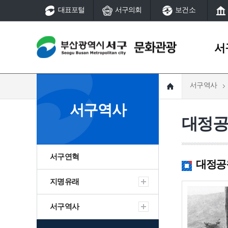
대표포털
서구의회
보건소
서
서구역사
서구역사
문화예술
서구역사
서구연혁
국가지정문화유산
대정
지명유래
시지정문화유산
서구역사
서구연혁
서구역사
국가등록문화유산
역사의 발자취
시등록문화유산
지명유래
동대신
서구연혁
대정공원 
서구 그때 그곳은
풍속(동제와 당산)
어제와 오늘
서구 여성·소년소녀합창
지명유래
서구역사
선사
서구 생활문화센터
서구역사
역사의 발자취
대신동
부산