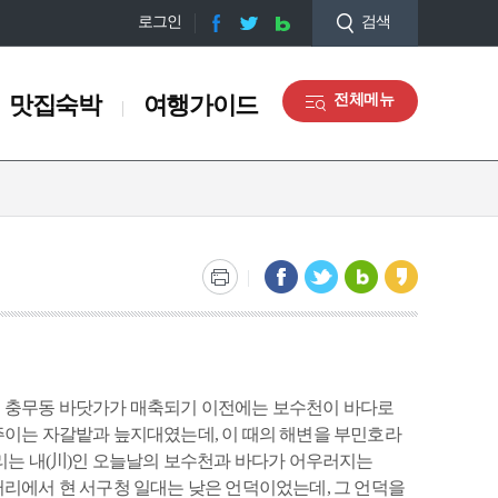
로그인
검색
맛집숙박
여행가이드
전체메뉴
맛집숙박
여행가이드
맛집정보
오디오 관광해설
숙박정보
관광안내도 신청
쇼핑정보
마을해설사 안내
관광기념품
갤러리
장동
충무동
토성동
서구 디지털관광주민증 맛
관광통역안내전화
집
 충무동 바닷가가 매축되기 이전에는 보수천이 바다로
주이는 자갈밭과 늪지대였는데, 이 때의 해변을 부민호라
리는 내(川)인 오늘날의 보수천과 바다가 어우러지는
)
부산감옥소
부산부립병원
대정공원
리에서 현 서구청 일대는 낮은 언덕이었는데, 그 언덕을
남항방파제
부산여자고등학교(터)