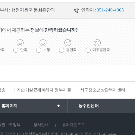
부서 : 행정지원국 문화관광과
연락처 :
051-240-4065
지에서 제공하는 정보에
만족하셨습니까?
만족
만족
보통
불만족
매우불만족
방송
가습기살균제피해자 정부지원
서구청소년상담복지센터
 홈페이지
동주민센터
작권보호정책
청사안내
뷰어다운로드
구덕로 120 (토성동4가) 대표전화 : 051-240-4000 팩스 : 051-240-4444