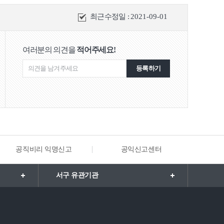
최근수정일 :
2021-09-01
여러분의 의견을
적어주세요!
등록하기
공직비리 익명신고
공익신고센터
해양·수
서구 유관기관