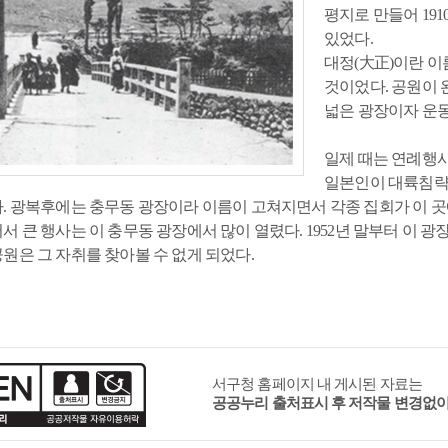
추천관광코스
평지로 만들어 19
공이순신영모비
독일적십자병원(터)
뉴질랜드 한국전 참전기념비
영국
있었다.
대정(大正)이란 이
것이었다. 공원이 
넓은 광장이자 운
일제 때는 연례행
일본인이 대륙침략
보물
사적
국가민속문화재
. 광복후에는 충무동 광장이라 이름이 고쳐지면서 각종 집회가 이 곳에
서 큰 행사는 이 충무동 광장에서 많이 열렸다. 1952년 말부터 이
원은 그 자취를 찾아볼 수 없게 되었다.
문화유산
무형문화유산
민속문화유산
문화유산자료
서구청 홈페이지 내 게시된 자료는
공공누리 출처표시 후 저작물 변경없