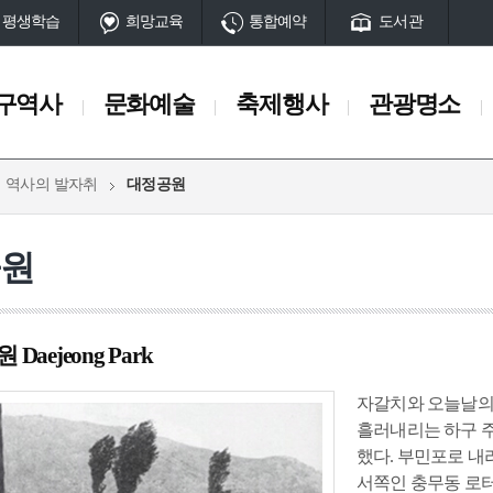
평생학습
희망교육
통합예약
도서관
구역사
문화예술
축제행사
관광명소
역사의 발자취
대정공원
축제행사
관광명소
일정
서구10대명소
공원
축제
관광명소 송도
행사
공원
산
동과 서대신동
부민동
남부민동
부용동
아미동
암남동
초
Daejeong Park
서구명물
단
마을과길
시대
고대시대
중세시대
근현대
자갈치와 오늘날의
전시시설
흘러내리는 하구 
체험시설
했다. 부민포로 내
 유적
암남동 패총
초장동 고분
토성터
석성산성
구덕수원지(터
전망시설
서쪽인 충무동 로터
공설운동장
임시수도정부청사
부민포
매축지
대신동전차종점(터)