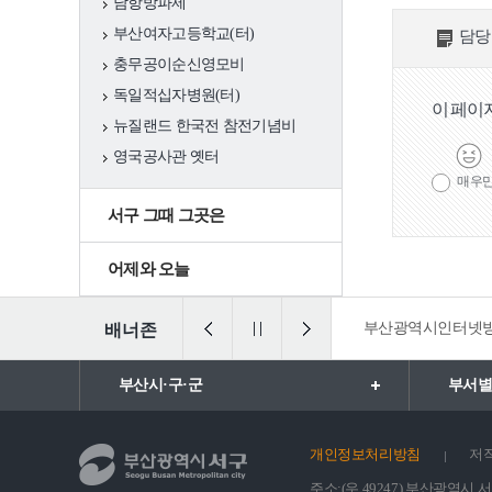
풍속(동제와 당산)
남항방파제
부산여자고등학교(터)
담당
서구 여성·소년소
충무공이순신영모비
녀합창단
독일적십자병원(터)
이 페이
뉴질랜드 한국전 참전기념비
서구 생활문화센
영국공사관 옛터
터
매우
서구 그때 그곳은
축제행사
일정
어제와 오늘
축제
법 통합검색
일ㆍ가정양립포털
부산광역시인터넷
배너존
행사
부산시·구·군
부서별
관광명소
서구10대명소
개인정보처리방침
저
관광명소 송도
주소:(우 49247) 부산광역시 서구 