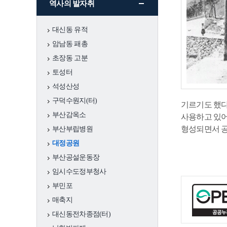
역사의 발자취
충무
대신동 유적
서구 그때 그곳은
암남동 패총
초장동 고분
어제와 오늘
토성터
석성산성
문화예술
국가지정문화유
국보
구덕수원지(터)
기르기도 했다
산
부산감옥소
사용하고 있어
형성되면서 공
부산부립병원
시지정문화유산
유형
대정공원
부산공설운동장
국가등록문화유
임시수도정부청사
산
부민포
매축지
시등록문화유산
대신동전차종점(터)