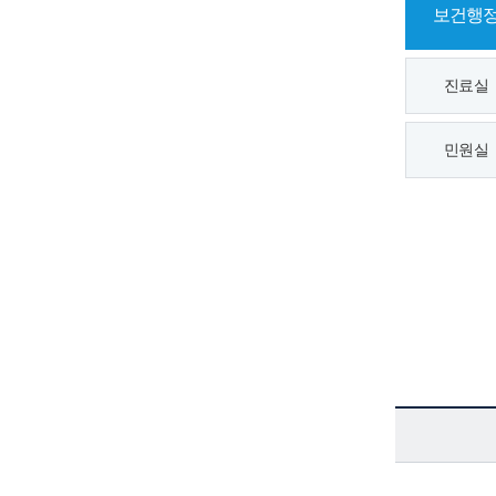
보건행
진료실
민원실