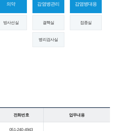
의약
감염병관리
감염병대응
방사선실
결핵실
접종실
병리검사실
전화번호
업무내용
051-240-4943