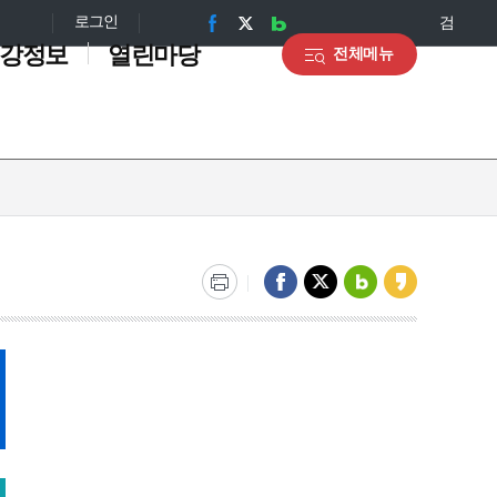
로그인
검
강정보
열린마당
전체메뉴
색
찾아오시
각종검사
암조기검
건강솔루
한방진료
모자보건
는 길
진
션
서구보건소
임산부 및 영유아 건강
관리
식
서구가족복지센터
맘(mom)편한 임신 통
합제공 서비스
법
난임부부 시술비 지원
사업
산모·신생아 건강관리
지원
산후우울증
기저귀·조제분유 지원
사업
고위험 임산부 의료비