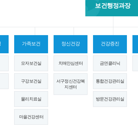
보건행정과장
정
가족보건
정신건강
건강증진
모자보건실
치매안심센터
금연클리닉
구강보건실
서구정신건강복
통합건강관리실
지센터
물리치료실
방문건강관리실
방문건강
감염병 및
치매예방
마을건강센터
관리사업
방역
관리
감염병관리사업
치매 안심센터
결핵관리사업
치매예방관리
성병 및 에이즈 관리사