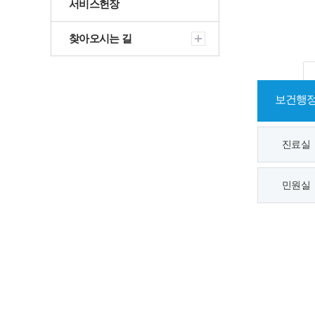
서비스헌장
찾아오시는 길
보건행
진료실
민원실
구강보건