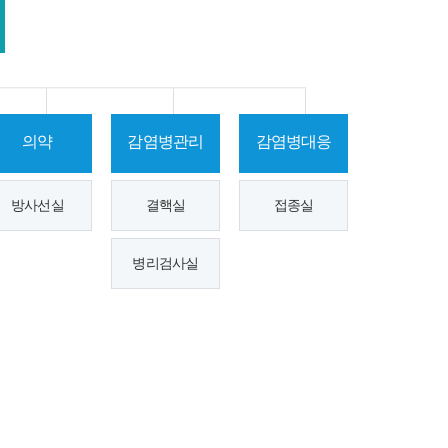
지원
미숙아·선천성 이상아
의료비 지원
청소년산모 임신출산
의료비 지원
선천성 대사이상 검사
및 환아관리
의약
감염병관리
감염병대응
임신 사전건강관리 지
원사업
가임력 보존 지원사업
방사선실
결핵실
접종실
영구 불임 예상 난자·
정자 냉동 지원사업
병리검사실
부산형 산후조리경비
지원사업(서구)
지역사회
지역사회
건강조사
중심재활
15분도시,
아토피·천
사업
하하마을
식 예방관