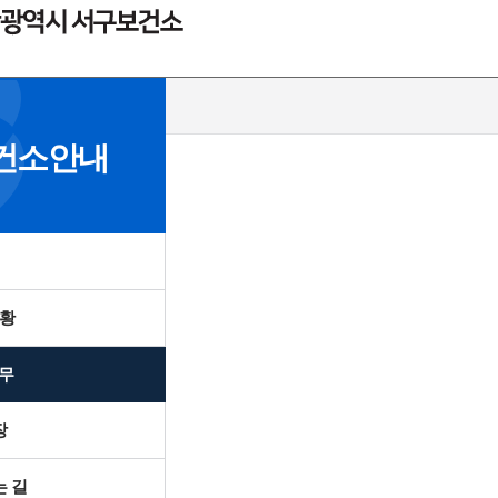
당
건소안내
현황
업무
장
 길