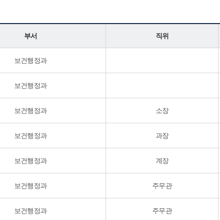
업
정신건강
재가한센인생계비지
원
사업
정신건강복지센터 
부서
직위
방역 소독
영
정신질환자 치료비 
보건행정과
원
정신건강 심리상담 
우처사업
보건행정과
보건행정과
소장
보건행정과
과장
보건행정과
계장
보건행정과
주무관
보건행정과
주무관