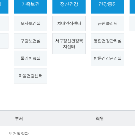
정
가족보건
정신건강
건강증진
모자보건실
치매안심센터
금연클리닉
구강보건실
서구정신건강복
통합건강관리실
지센터
물리치료실
방문건강관리실
마을건강센터
부서
직위
보건행정과