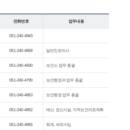
건강센터
리사업
운
전화번호
업무내용
지
051-240-4943
바
051-240-4858
일반진료의사
051-240-4500
보건소 업무 총괄
051-240-4790
보건행정과 업무 총괄
051-240-4853
보건행정 업무 총괄
051-240-4852
예산, 정신시설, 지역보건의료계획
051-240-4855
회계, 세외수입