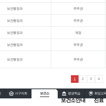
보건행정과
주무관
보건행정과
주무관
보건행정과
계장
보건행정과
주무관
보건행정과
주무관
1
2
3
4
털
서구의회
보건소
평생학습
희망교
보건소안내
진료