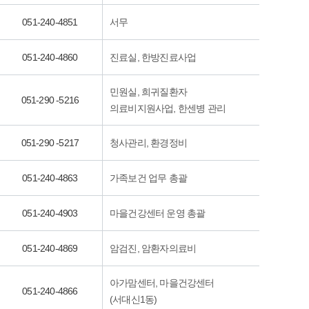
051-240-4851
서무
051-240-4860
진료실, 한방진료사업
민원실, 희귀질환자
051-290 -5216
의료비지원사업, 한센병 관리
051-290 -5217
청사관리, 환경정비
051-240-4863
가족보건 업무 총괄
051-240-4903
마을건강센터 운영 총괄
051-240-4869
암검진, 암환자의료비
아가맘센터, 마을건강센터
051-240-4866
(서대신1동)