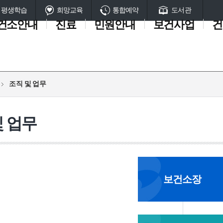
평생학습
희망교육
통합예약
도서관
건소안내
진료
민원안내
보건사업
건
연혁 및 현
의료기관·
결핵진료
영양플러
행정공개
조직 및 업
서구 의료
물리치료
의료비지
응급처치
서비스헌
예방접종
건강생활
생명나눔
지역보건
조직 및 업무
약국정보
황
스
관광
무
원
(장기기증
실천사업
의료계획
장
의료기관·약국안내
희귀질환자 의료비 지
심폐소생술
장기기증과 이식
원
태
야간 및 휴일 진료 의
자동심장충격기
인체조직기증과 이
등)
및 업무
료기관
국가 암환자 의료비 지
응급처치 교육신청
기증자 예우
원
심야운영약국
장기기증 등 신청방
치매 치료관리비 지원
서구 암환자 의료비 지
원
보건소장