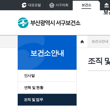
대표포털
서구의회
보건소
보
일반진료
건강자료
알림사항
인사말
금연
보건소안내
보건소안내
진료
보건사업
건강정보
열린마당
실
금연클리닉
치매
민원사무
보건소안내
의료기관·
제증명발
금연시설 기준 및 과
뇌졸중
조직 
편람
약국 개설
급안내
료 부과
백내장
안내
해외여행건강정보
인사말
서구걷기코스
연혁 및 현황
조직 및 업무