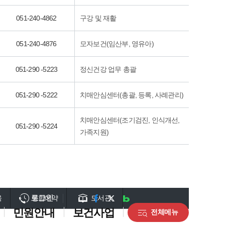
051-240-4862
구강 및 재활
051-240-4876
모자보건(임산부, 영유아)
051-290 -5223
정신건강 업무 총괄
051-290 -5222
치매안심센터(총괄, 등록, 사례관리)
치매안심센터(조기검진, 인식개선,
051-290 -5224
가족지원)
로그인
검색
육
통합예약
도서관
민원안내
보건사업
건강정보
전체메뉴