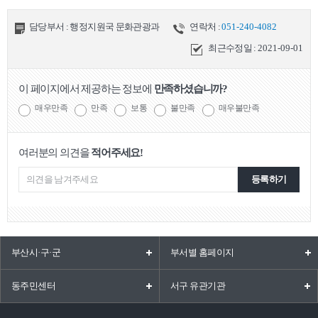
담당부서 : 행정지원국 문화관광과
연락처 :
051-240-4082
최근수정일 :
2021-09-01
이 페이지에서 제공하는 정보에
만족하셨습니까?
매우만족
만족
보통
불만족
매우불만족
여러분의 의견을
적어주세요!
등록하기
부산시·구·군
부서별 홈페이지
동주민센터
서구 유관기관