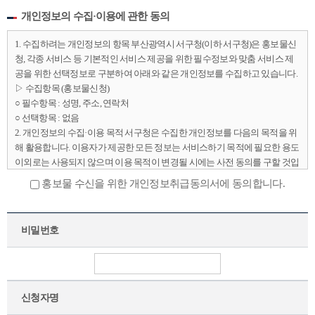
개인정보의 수집·이용에 관한 동의
1. 수집하려는 개인정보의 항목 부산광역시 서구청(이하 서구청)은 홍보물신
청, 각종 서비스 등 기본적인 서비스 제공을 위한 필수정보와 맞춤 서비스 제
공을 위한 선택정보로 구분하여 아래와 같은 개인정보를 수집하고 있습니다.
▷ 수집항목 (홍보물신청)
○ 필수항목 : 성명, 주소, 연락처
○ 선택항목 : 없음
2. 개인정보의 수집·이용 목적 서구청은 수집한 개인정보를 다음의 목적을 위
해 활용합니다. 이용자가 제공한 모든 정보는 서비스하기 목적에 필요한 용도
이외로는 사용되지 않으며 이용 목적이 변경될 시에는 사전 동의를 구할 것입
니다.
홍보물 수신을 위한 개인정보취급동의서에 동의합니다.
(개인정보 수집·이용 목적)
·서비스 이용에 관한 계약 이행, 콘텐츠 제공, 특정 맞춤 서비스 제공
·제한적 본인 확인제에 따른 본인확인 등
비밀번호
·관련 법령에 따라 정보시스템 접근기록, 통신사실확인 정보 등
·성별, 연령별 가입자 정보 통계, 서비스 이용 통계 등 통계목적 이용
3. 개인정보의 보유 및 이용기간 서구청은 정보수집일로부터 서비스를 제공
하는 기간 동안에 한하여 이용자의 개인정보를 보유 및 이용하게 됩니다. 개
인정보의 수집 및 이용에 대한 동의를 철회하는 경우, 수집 및 이용목적이 달
신청자명
성되거나 보유 및 이용기간이 종료한 경우 해당 개인정보를 지체 없이 파기합