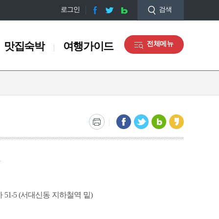
로그인
검색
맛집숙박
여행가이드
전체메뉴
맛집숙박
여행가이드
맛집정보
오디오 관광해설
숙박정보
관광안내도 신청
쇼핑정보
마을해설사 안내
관광기념품
갤러리
장동
충무동
토성동
서구 디지털관광주민증 맛
관광통역안내전화
집
 51-5 (서대신동 지하철역 밑)
)
부산감옥소
부산부립병원
대정공원
남항방파제
부산여자고등학교(터)