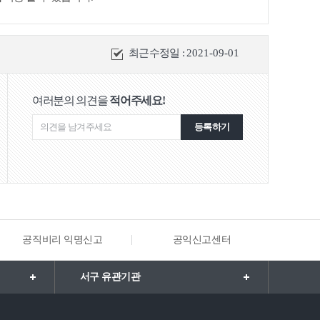
최근수정일 :
2021-09-01
여러분의 의견을
적어주세요!
등록하기
공직비리 익명신고
공익신고센터
해양·수
서구 유관기관