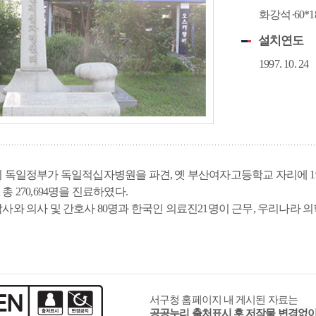
추천관광코스
화강석·60*1
공이순신영모비
독일적십자병원(터)
뉴질랜드 한국전 참전기념비
영국
설치연도
1997. 10. 24
보물
사적
국가민속문화재
독일정부가 독일적십자병원을 파견, 옛 부산여자고등학교 자리에 1954년 
문화유산
무형문화유산
민속문화유산
문화유산자료
 270,694명을 진료하였다.
사와 의사 및 간호사 80명과 한국인 의료진21명이 근무, 우리나라 
서구청 홈페이지 내 게시된 자료는
공공누리 출처표시 후 저작물 변경없