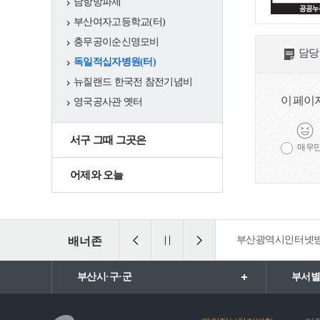
풍속(동제와 당산)
남항방파제
부산여자고등학교(터)
서구 여성·소년소
충무공이순신영모비
담당
녀합창단
독일적십자병원(터)
뉴질랜드 한국전 참전기념비
서구 생활문화센
이 페이
영국공사관 옛터
터
서구 그때 그곳은
축제행사
일정
매우
어제와 오늘
축제
행사
법 통합검색
일ㆍ가정양립포털
부산광역시인터넷
배너존
관광명소
서구10대명소
부산시·구·군
부서별
관광명소 송도