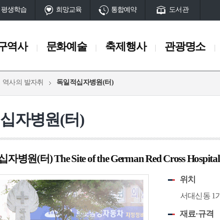
평생학습
희망교육
통합예약
도서관
구역사
문화예술
축제행사
관광명소
역사의 발자취
독일적십자병원(터)
축제행사
관광명소
일정
서구10대명소
십자병원(터)
축제
관광명소 송도
행사
공원
산
동과 서대신동
부민동
남부민동
부용동
아미동
암남동
초
원(터) The Site of the German Red Cross Hospital
서구명물
단
마을과길
시대
고대시대
중세시대
근현대
위치
전시시설
서대신동 1가
체험시설
 유적
암남동 패총
초장동 고분
토성터
석성산성
구덕수원지(터
전망시설
재료·규격
공설운동장
임시수도정부청사
부민포
매축지
대신동전차종점(터)