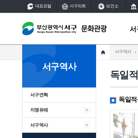
대표포털
서구의회
보건소
서
서구역사
서구역사
문화예술
서구역사
서구연혁
국가지정문화유산
독일적
지명유래
시지정문화유산
서구역사
서구연혁
서구역사
국가등록문화유산
역사의 발자취
시등록문화유산
지명유래
동대신
서구연혁
독일적십자병
서구 그때 그곳은
풍속(동제와 당산)
어제와 오늘
서구 여성·소년소녀합창
지명유래
서구역사
선사
서구 생활문화센터
서구역사
역사의 발자취
대신동
부산