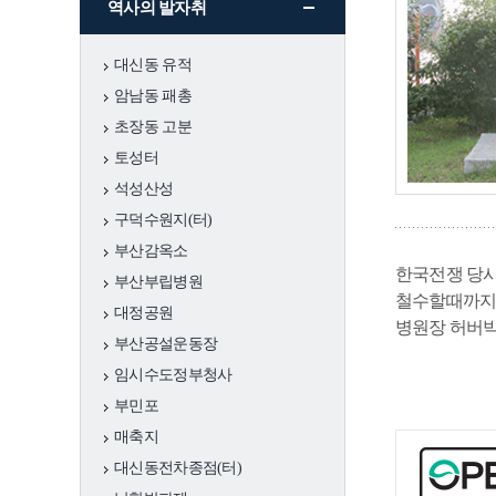
역사의 발자취
충무
대신동 유적
서구 그때 그곳은
암남동 패총
초장동 고분
어제와 오늘
토성터
석성산성
문화예술
국가지정문화유
국보
구덕수원지(터)
산
부산감옥소
한국전쟁 당시 
부산부립병원
시지정문화유산
유형
철수할때까지 총
대정공원
병원장 허버박
부산공설운동장
국가등록문화유
임시수도정부청사
산
부민포
매축지
시등록문화유산
대신동전차종점(터)