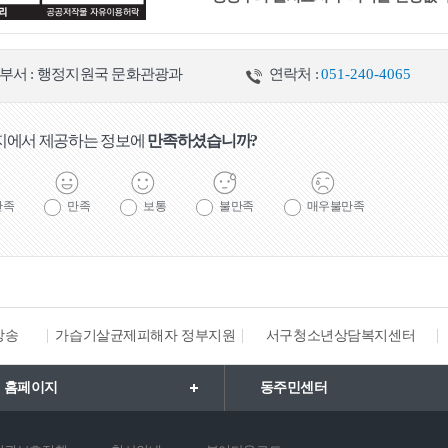
부서 : 행정지원국 문화관광과
연락처 :
051-240-4065
지에서 제공하는 정보에
만족하셨습니까?
만족
만족
보통
불만족
매우불만족
방송
가습기살균제피해자 정부지원
서구청소년상담복지센터
 홈페이지
동주민센터