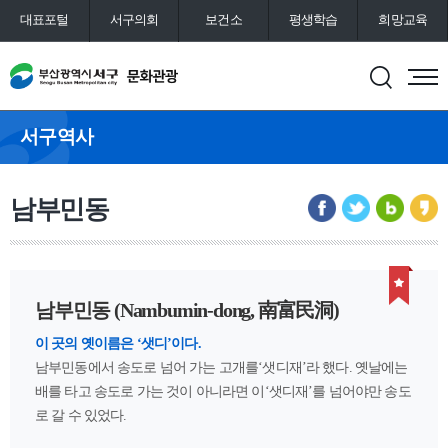
대표포털
서구의회
보건소
평생학습
희망교육
통합예약
도서관
서구역사
남부민동
남부민동 (Nambumin-dong, 南富民洞)
이 곳의 옛이름은 ‘샛디’이다.
남부민동에서 송도로 넘어 가는 고개를‘샛디재’라 했다. 옛날에는
배를 타고 송도로 가는 것이 아니라면 이‘샛디재’를 넘어야만 송도
로 갈 수 있었다.