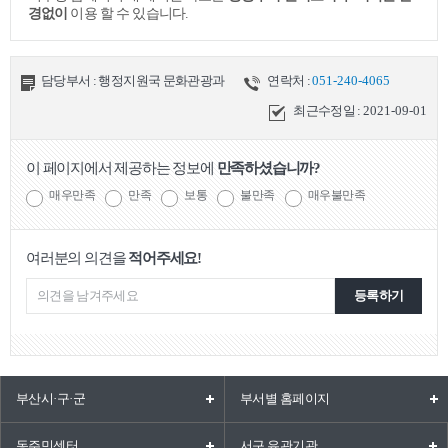
경없이
이용 할 수 있습니다.
담당부서 : 행정지원국 문화관광과
연락처 :
051-240-4065
최근수정일 :
2021-09-01
이 페이지에서 제공하는 정보에
만족하셨습니까?
매우만족
만족
보통
불만족
매우불만족
여러분의 의견을
적어주세요!
등록하기
부산시·구·군
부서별 홈페이지
동주민센터
서구 유관기관