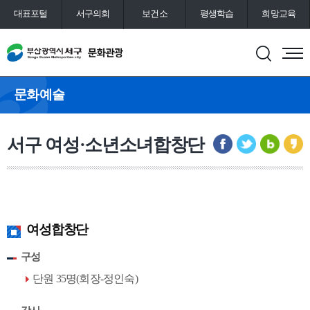
대표포털
서구의회
보건소
평생학습
희망교육
통합예약
도서관
문화예술
서구 여성·소년소녀합창단
여성합창단
구성
단원 35명(회장-정인숙)