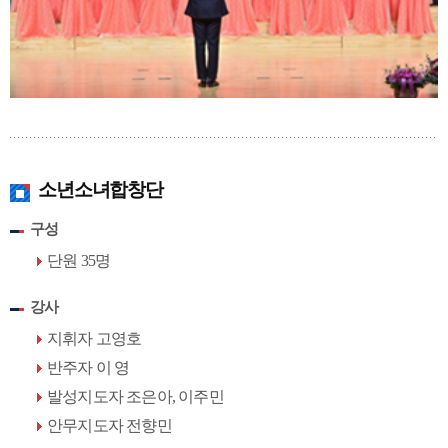
소년소녀합창단
구성
단원 35명
강사
지휘자 고영호
반주자 이 영
발성지도자 조은아, 이주민
안무지도자 전향민