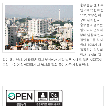
충무동은 원래 부
민포에 속한 해변
으로, 보수천 하
구에 위치한다.
충무동의 범위는
영도다리 언저리
부터 남항 해변의
절반정도를 차지
한다. 1918년 대
정공원이 설치되
면서 그 아래 광
장이 생겨났다. 이 광장은 당시 부산에서 가장 넓은 지대로 많은 사람들이
모일 수 있어 일제강점기 때 행사와 집회 등이 자주 개최되었다.