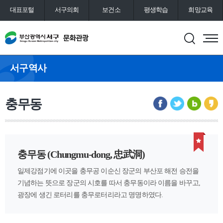
대표포털
서구의회
보건소
평생학습
희망교육
통합예약
도서관
서구역사
충무동
충무동 (Chungmu-dong, 忠武洞)
일제강점기에 이곳을 충무공 이순신 장군의 부산포 해전 승전을
기념하는 뜻으로 장군의 시호를 따서 충무동이라 이름을 바꾸고,
광장에 생긴 로터리를 충무로터리라고 명명하였다.