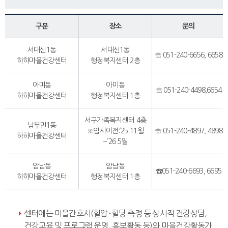
구분
장소
문의
서대신1동
서대신1동
☏ 051-240-6656, 6658
하하마을건강센터
행정복지센터 2층
아미동
아미동
☏ 051-240-4498,6654
하하마을건강센터
행정복지센터 1층
서구가족복지센터 4층
남부민1동
※임시이전:‘25.11월
☏ 051-240-4897, 4898
하하마을건강센터
~’26.5월
암남동
암남동
☎051-240-6693, 6695
하하마을건강센터
행정복지센터 1층
센터에는 마을간호사(혈압･혈당 측정 등 상시적 건강상담,
건강교육 및 프로그램 운영, 홍보활동 등)와 마을건강활동가