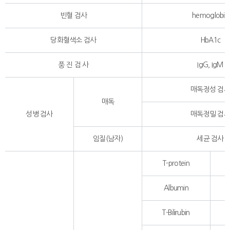
빈혈 검사
hemoglobin
당화혈색소 검사
HbA1c
풍 진 검 사
IgG, IgM
매독정성 검
매독
성병 검사
매독정밀 검
임질(남자)
세균 검사
T-protein
Albumin
T-Bilirubin