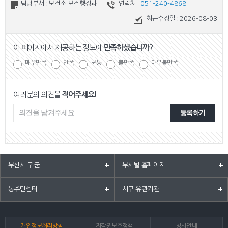
담당부서 : 보건소 보건행정과
연락처 :
051-240-4868
최근수정일 :
2026-08-03
이 페이지에서 제공하는 정보에
만족하셨습니까?
매우만족
만족
보통
불만족
매우불만족
여러분의 의견을
적어주세요!
등록하기
부산시·구·군
부서별 홈페이지
동주민센터
서구 유관기관
개인정보처리방침
저작권보호정책
청사안내