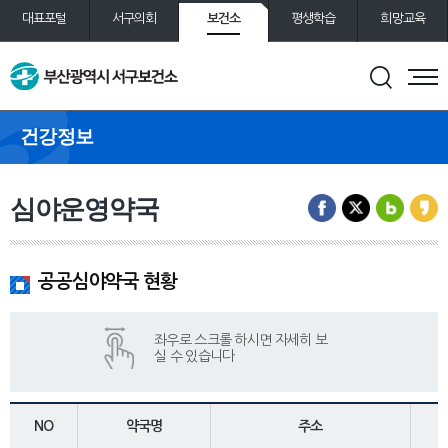
보건소
대표포털
서구의회
평생학습
희망교육
통합예약
도서관
건강정보
심야운영약국
공공심야약국 현황
NO
약국명
주소