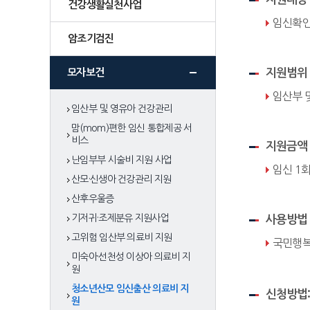
건강생활실천사업
임신확인
암조기검진
모자보건
지원범위
임산부 
임산부 및 영유아 건강관리
맘(mom)편한 임신 통합제공 서
비스
지원금액
난임부부 시술비 지원 사업
임신 1회
산모·신생아 건강관리 지원
산후우울증
기저귀·조제분유 지원사업
사용방법
고위험 임산부 의료비 지원
국민행복
미숙아·선천성 이상아 의료비 지
원
청소년산모 임신출산 의료비 지
신청방법:
원