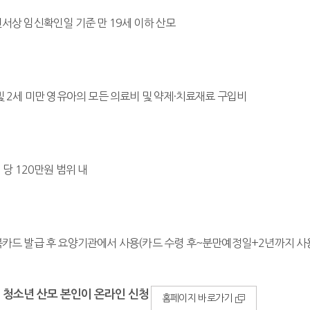
치매예방관리
서상 임신확인일 기준 만 19세 이하 산모
지역사회건강조사
지역사회중심재활사업
15분도시, 하하마을건강센터
아토피·천식 예방관리사업
및 2세 미만 영유아의 모든 의료비 및 약제·치료재료 구입비
정신건강사업
 당 120만원 범위 내
카드 발급 후 요양기관에서 사용(카드 수령 후~분만예정일+2년까지 사용
 청소년 산모 본인이 온라인 신청
홈페이지 바로가기