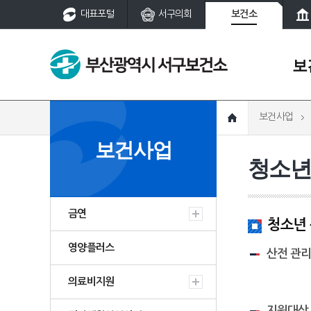
보건소
대표포털
서구의회
보
보건사업
보건소안내
진료
보건사업
인사말
일반진료
청소년
연혁 및 현황
결핵진료
조직 및 업무
물리치료
서비스헌장
예방접종
금연
청소년 
찾아오시는 길
각종검사
한방진료
영양플러스
산전 관리
의료비지원
지원대상