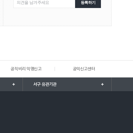
등록하기
공직비리 익명신고
공익신고센터
해양·수
서구 유관기관