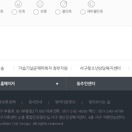
족
만족
보통
불만족
매우불만족
방송
가습기살균제피해자 정부지원
서구청소년상담복지센터
 홈페이지
동주민센터
권보호정책
청사안내
뷰어다운로드
찾아오시는 길
 부용로 30 (부용동2가 86) 대표전화 : 051-242-4000 팩스 : 051-240-4799
서구가족센터 (2층 통합건강증진실,서구 정신건강복지센터, 4층 서구 치매안심센터)
tan City Seogu. All rights reserved.