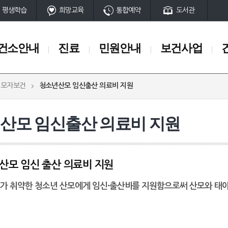
평생학습
희망교육
통합예약
도서관
건소안내
진료
민원안내
보건사업
모자보건
청소년산모 임신출산 의료비 지원
민원안내
보건사업
민원사무편람
금연
산모 임신출산 의료비 지원
의료기관·약국 개설안내
영양플러스
제증명발급안내
의료비지원
건강생활실천사업
산모 임신 출산 의료비 지원
암조기검진
모자보건
가 취약한 청소년 산모에게 임신·출산비를 지원함으로써 산모와 태아
구강보건
방문건강관리사업
감염병 및 방역