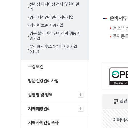
선천성 대사이상 검사 및 환아관
리
임신 사전건강관리 지원사업
준비서류
가임력 보존 지원사업
청소년 
영구 불임 예상 난자·정자 냉동 지
주민등록
원사업
부산형 산후조리경비 지원사업
(서구)
구강보건
방문건강관리사업
감염병 및 방역
담당
치매예방관리
이 페이
지역사회건강조사