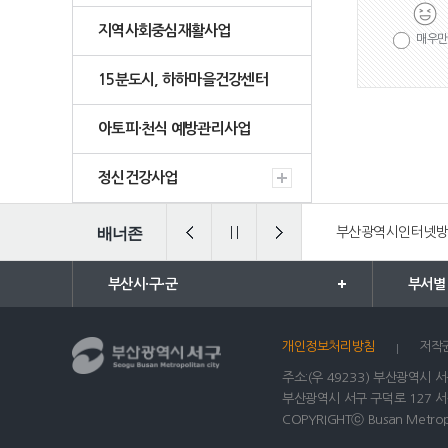
지역사회중심재활사업
매우만
15분도시, 하하마을건강센터
아토피·천식 예방관리사업
정신건강사업
법 통합검색
배너존
일ㆍ가정양립포털
부산광역시인터넷
부산시·구·군
부서별
개인정보처리방침
저작
주소:(우 49233) 부산광역시 서구
부산광역시 서구 구덕로 127 
COPYRIGHTⓒ Busan Metropoli