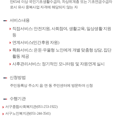
만65세 이상 국민기초생활수급자, 차상위계층 또는 기초연금수급자
로서 유사 중복사업 자격에 해당되지 않는 자
서비스내용
직접서비스: 안전지원, 사회참여, 생활교육, 일상생활 지원
등
연계서비스(민간후원 자원)
특화서비스: 은둔·우울형 노인에게 개별 맞춤형 상담, 집단
활동 제공
사후관리서비스: 정기적인 모니터링 및 자원연계 실시
신청방법
주민등록상 주소지 읍·면·동 주민센터에 방문하여 신청
수행기관
서구종합사회복지관(051-253-1922)
서구노인복지관(051-244-3541)