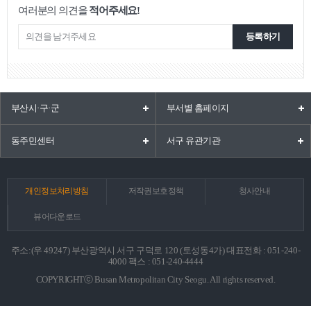
여러분의 의견을
적어주세요!
등록하기
부산시·구·군
부서별 홈페이지
동주민센터
서구 유관기관
개인정보처리방침
저작권보호정책
청사안내
뷰어다운로드
주소:(우 49247) 부산광역시 서구 구덕로 120 (토성동4가) 대표전화 : 051-240-
4000 팩스 : 051-240-4444
COPYRIGHTⓒ Busan Metropolitan City Seogu. All rights reserved.