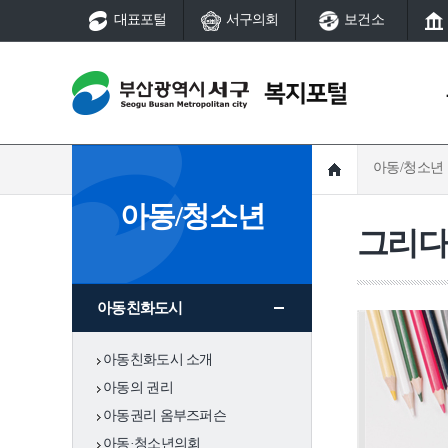
대표포털
서구의회
보건소
아동/청소년
복지정책
노인
아동/청소년
알림사항
노인복지정책
그리다,
기초생활보장제도
노인복지시설
복지정책
알림사항
주민생활지원서비스
부산기독교종합사
복지관
찾아가는 보건복지서비
기초생활보장제
제도
아동친화도시
스
서구종합사회복지
도
(사)부산서구사랑의띠잇
서구노인복지관
아동친화도시 소개
기봉사단후원회
부민노인복지관
주민생활지원서
지역
아동의 권리
지역사회보장협의체
비스
아동권리 옴부즈퍼슨
나라사랑 보훈
의료·요양 통합돌봄사업
아동·청소년의회
찾아가는 보건복
부산형