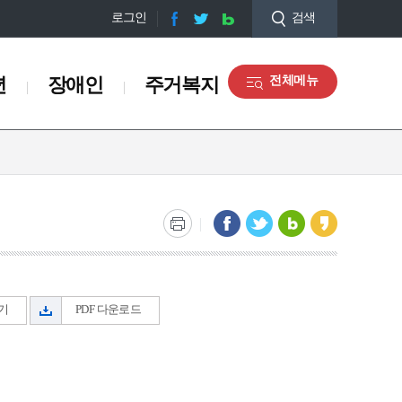
로그인
검색
년
장애인
주거복지
전체메뉴
장애인
주거복지
장애인정보
주거복지
장애인 복지 시책
장애인 바우처 사업
장애인 복지 시설
관련사이트
보기
PDF 다운로드
맵
우리동네 뽀송뽀송 빨래방
희망 찬(饌) 사업