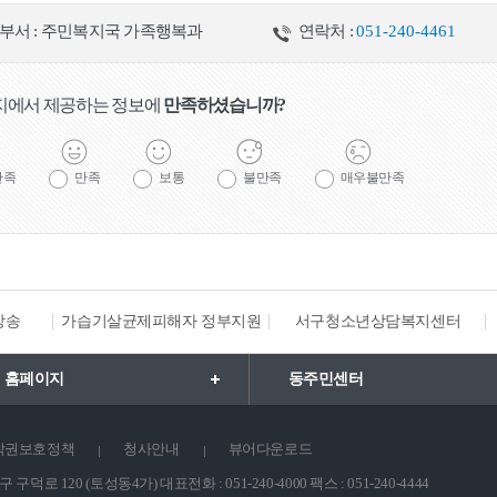
실 현황
경로당 현황
노인요양시설 현황
장기요양기관 현황
부서 : 주민복지국 가족행복과
연락처 :
051-240-4461
지에서 제공하는 정보에
만족하셨습니까?
만족
만족
보통
불만족
매우불만족
방송
가습기살균제피해자 정부지원
서구청소년상담복지센터
단체현황
여성발전 및 권익증진
출산장려시책
다문화가족지원
한부
 홈페이지
동주민센터
집 이용 안내
어린이집 현황
보육료 및 양육수당 지원
보육정책
작권보호정책
청사안내
뷰어다운로드
구덕로 120 (토성동4가) 대표전화 : 051-240-4000 팩스 : 051-240-4444