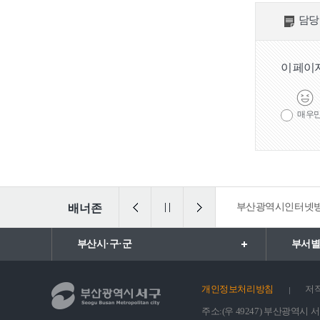
노인복지시설
노인교
담당
부산기독교종합
사회복지관
이 페이
서구종합사회복
지관
매우
서구노인복지관
부민노인복지관
법 통합검색
일ㆍ가정양립포털
부산광역시인터넷
배너존
여성/가족
여성정책/지원사
여성
업
부산시·구·군
부서별
보육시설/보육료
어린이
개인정보처리방침
저
지원
주소:(우 49247) 부산광역시 서구 