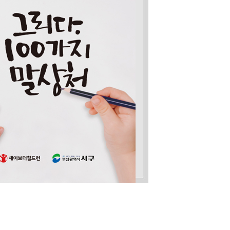
연금
노인장기요양보험 제도
무료급식사업
노인맞춤돌봄서비스
독
일자리사업
장례정보