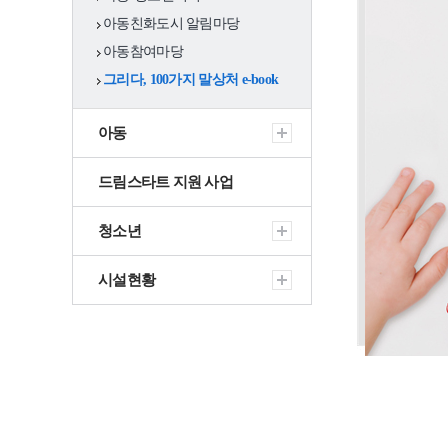
지서비스
아동친화도시 알림마당
아동참여마당
(사)부산서구사랑
그리다, 100가지 말상처 e-book
의띠잇기봉사단
후원회
아동
지역사회보장협
드림스타트 지원 사업
의체
청소년
나라사랑 보훈
시설현황
의료·요양 통합돌
봄사업
노인
노인복지정책
기초
노인