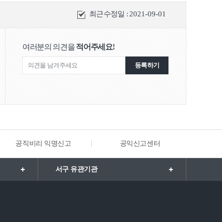
최근수정일 :
2021-09-01
여러분의 의견을
적어주세요!
등록하기
공직비리 익명신고
공익신고센터
해양·수
모가족지원
서구 유관기관