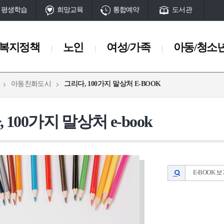
평생학습
희망교육
통합예약
도서관
복지정책
노인
여성/가족
아동/청소
아동친화도시
그리다, 100가지 말상처 E-BOOK
여성/가족
아동/청소년
여성정책/지원사업
아동친화도시
 100가지 말상처 e-book
보육시설/보육료지원
아동
회
보호시설/상담기관
드림스타트 지원 사업
서구여성센터
청소년
안내
급여안내
관
서구가족복지센터
시설현황
E-BOOK 
부산서구가족센터
사회서비스
기부식품제공사업
 긴급복지지원
긴급지원사업
통합사례관리지원사업
서구 복지자원 