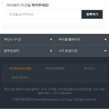
여러분의 의견을
적어주세요!
등록하기
부산시·구·군
부서별 홈페이지
동주민센터
서구 유관기관
개인정보처리방침
저작권보호정책
청사안내
뷰어다운로드
주소:(우 49247) 부산광역시 서구 구덕로 120 (토성동4가) 대표전화 : 051-240-
4000 팩스 : 051-240-4444
COPYRIGHTⓒ Busan Metropolitan City Seogu. All rights reserved.