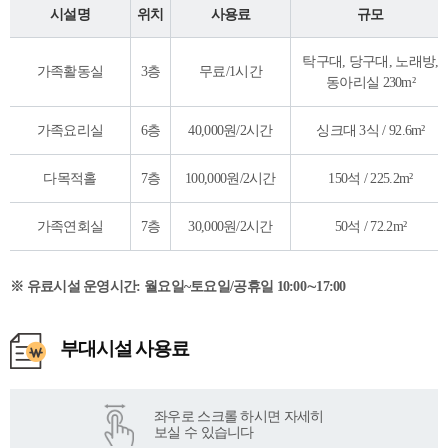
시설명
위치
사용료
규모
탁구대, 당구대, 노래방,
가족활동실
3층
무료/1시간
동아리실 230m²
가족요리실
6층
40,000원/2시간
싱크대 3식 / 92.6m²
다목적홀
7층
100,000원/2시간
150석 / 225.2m²
가족연회실
7층
30,000원/2시간
50석 / 72.2m²
※ 유료시설 운영시간: 월요일~토요일/공휴일 10:00∼17:00
부대시설 사용료