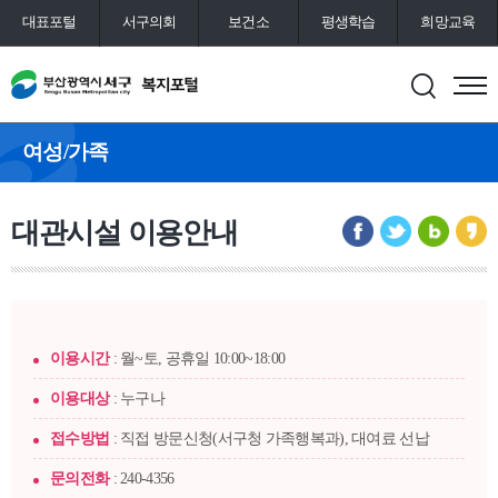
대표포털
서구의회
보건소
평생학습
희망교육
통합예약
도서관
여성/가족
대관시설 이용안내
이용시간
: 월~토, 공휴일 10:00~18:00
이용대상
: 누구나
접수방법
: 직접 방문신청(서구청 가족행복과), 대여료 선납
문의전화
: 240-4356