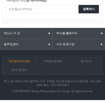
여러분의 의견을
적어주세요!
등록하기
부산시·구·군
부서별 홈페이지
동주민센터
서구 유관기관
개인정보처리방침
저작권보호정책
청사안내
뷰어다운로드
주소:(우 49247) 부산광역시 서구 구덕로 120 (토성동4가) 대표전화 : 051-240-
4000 팩스 : 051-240-4444
COPYRIGHTⓒ Busan Metropolitan City Seogu. All rights reserved.